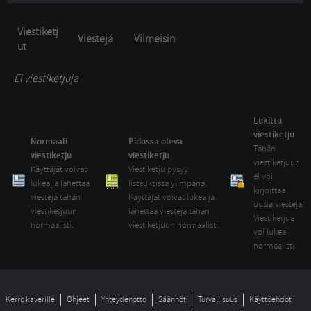
Viestiketj
Viestejä
Viimeisin
ut
Ei viestiketjuja
Lukittu
viestiketju
Normaali
Pidossa oleva
Tähän 
viestiketju
viestiketju
viestiketjuun
Käyttäjät voivat 
Viestiketju pysyy 
ei voi
lukea ja lähettää
listauksissa ylimpänä.
kirjoittaa
viestejä tähän
Käyttäjät voivat lukea ja
uusia viestejä.
viestiketjuun
lähettää viestejä tähän
Viestiketjua
normaalisti.
viestiketjuun normaalisti.
voi lukea
normaalisti.
Kerro kaverille
Ohjeet
Yhteydenotto
Säännöt
Turvallisuus
Käyttöehdot