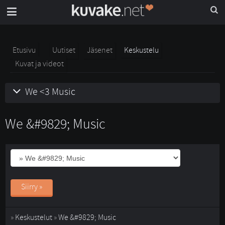
Etusivu
Uutiset
Jäsenet
Keskustelu
Kuvat ja videot
We <3 Music
We &#9829; Music
Siirry »
» 
Keskustelut
» 
We &#9829; Music