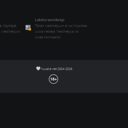
Lukittu viestiketju
. Käyttäjät 
Tähän viestiketjuun ei voi kirjoittaa 
n viestiketjuun
uusia viestejä. Viestiketjua voi
lukea normaalisti.
©
Kuvake.net 2004-2026.