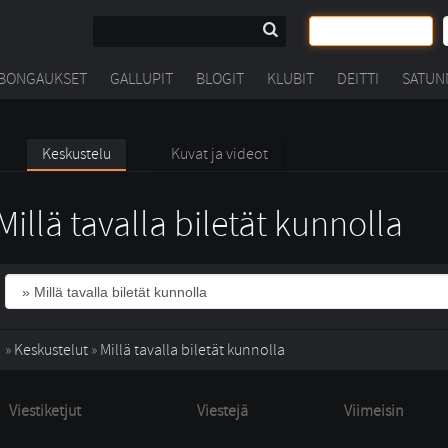
BONGAUKSET
GALLUPIT
BLOGIT
KLUBIT
DEITTI
SATUN
Keskustelu
Kuvat ja videot
Millä tavalla biletät kunnolla
» 
Keskustelut
» 
Millä tavalla biletät kunnolla
Viestiketjut
Viestejä
Viimeisin