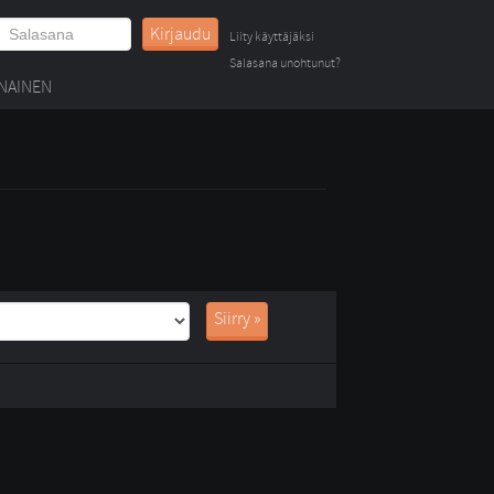
Kirjaudu
Liity käyttäjäksi
Salasana unohtunut?
NAINEN
Siirry »