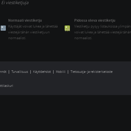
Ei viestiketjuja
Normaali viestiketju
Pidossa oleva viestiketju
Käyttäjät voivat lukea ja lähettää 
Viestiketju pysyy listauksissa ylimpänä
viestejä tähän viestiketjuun
voivat lukea ja lähettää viestejä tähä
normaalisti.
normaalisti.
nnöt
Turvallisuus
Käyttöehdot
Mobiili
Tietosuoja- ja rekisteriseloste
ttilaskuri