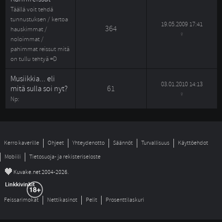
Täällä voit tehdä 
tunnustuksen / kertoa
19.05.2009 17:41
364 
hauskimmat /
noloimmat /
pahimmat reissut mitä
on tullu tehtyä =D
Musiikkia... eli
03.01.2010 14:13
mitä sulla soi nyt?
61 
Np: 
Kerro kaverille
Ohjeet
Yhteydenotto
Säännöt
Turvallisuus
Käyttöehdot
Mobiili
Tietosuoja- ja rekisteriseloste
©
Kuvake.net 2004-2026.
Linkkivinkit
Feissarimokat
Nettikasinot
Pelit
Prosenttilaskuri