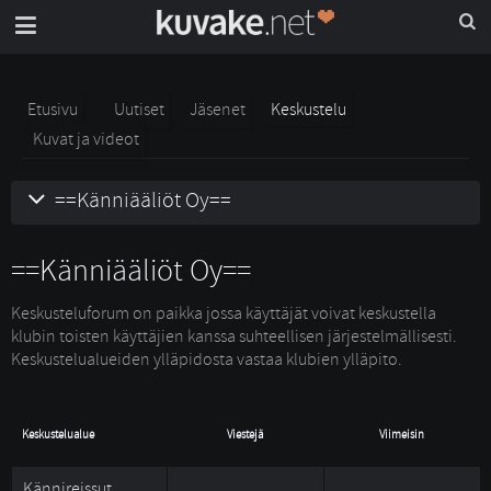
Etusivu
Uutiset
Jäsenet
Keskustelu
Kuvat ja videot
==Känniääliöt Oy==
==Känniääliöt Oy==
Keskusteluforum on paikka jossa käyttäjät voivat keskustella 
klubin toisten käyttäjien kanssa suhteellisen järjestelmällisesti.
Keskustelualueiden ylläpidosta vastaa klubien ylläpito.
Keskustelualue
Viestejä
Viimeisin
Kännireissut