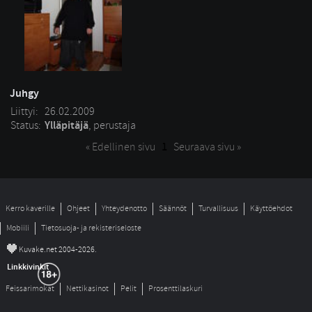
Juhgy
Liittyi:
26.02.2009
Status:
Ylläpitäjä
, perustaja
« Edellinen sivu
1
Seuraava sivu »
Kerro kaverille
Ohjeet
Yhteydenotto
Säännöt
Turvallisuus
Käyttöehdot
Mobiili
Tietosuoja- ja rekisteriseloste
©
Kuvake.net 2004-2026.
Linkkivinkit
Feissarimokat
Nettikasinot
Pelit
Prosenttilaskuri