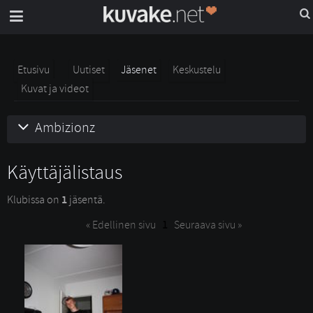
Etusivu
Uutiset
Jäsenet
Keskustelu
Kuvat ja videot
Ambizionz
Käyttäjälistaus
Klubissa on 
1
jäsentä. 
« Edellinen sivu
1
Seuraava sivu »