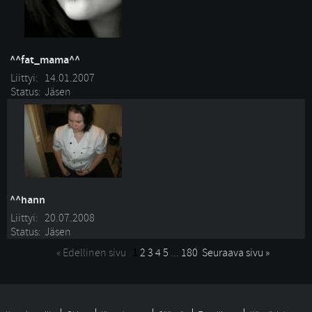
^^fat_mama^^
Liittyi:
14.01.2007
Status:
Jäsen
^^hann
Liittyi:
20.07.2008
Status:
Jäsen
« Edellinen sivu
1
2
3
4
5
... 
180
Seuraava sivu »