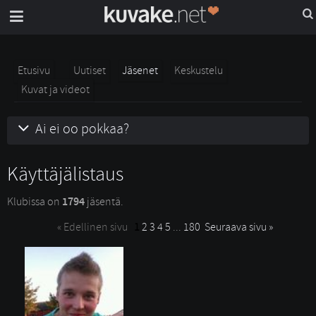
Etusivu
Uutiset
Jäsenet
Keskustelu
Kuvat ja videot
Ai ei oo pokkaa?
Käyttäjälistaus
Klubissa on 
1794
jäsentä. 
« Edellinen sivu
1
2
3
4
5
... 
180
Seuraava sivu »