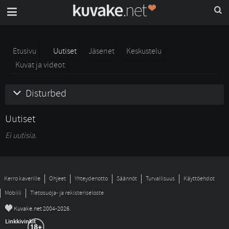
Etusivu
Uutiset
Jäsenet
Keskustelu
Kuvat ja videot
Disturbed
Uutiset
Ei uutisia.
Kerro kaverille
Ohjeet
Yhteydenotto
Säännöt
Turvallisuus
Käyttöehdot
Mobiili
Tietosuoja- ja rekisteriseloste
©
Kuvake.net 2004-2026.
Linkkivinkit