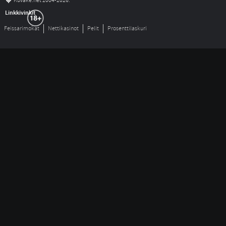
©
Kuvake.net 2004-2026.
Linkkivinkit
Feissarimokat
Nettikasinot
Pelit
Prosenttilaskuri