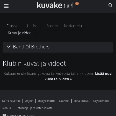
Etusivu
Uutiset
Jäsenet
Keskustelu
Kuvat ja videot
Band Of Brothers
Klubin kuvat ja videot
Kukaan ei ole lisännyt kuvia tai videoita tähän klubiin.
Lisää uusi
kuva tai video »
Kerro kaverille
Ohjeet
Yhteydenotto
Säännöt
Turvallisuus
Käyttöehdot
Mobiili
Tietosuoja- ja rekisteriseloste