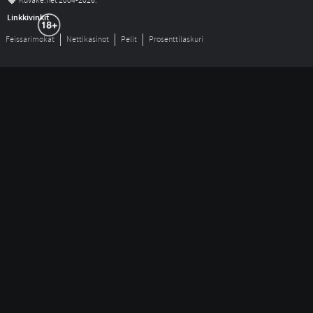
©
Kuvake.net 2004-2026.
Linkkivinkit
Feissarimokat
Nettikasinot
Pelit
Prosenttilaskuri