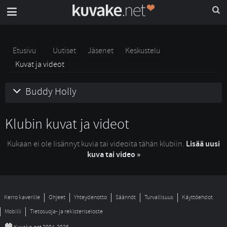
Etusivu
Uutiset
Jäsenet
Keskustelu
Kuvat ja videot
Buddy Holly
Klubin kuvat ja videot
Kukaan ei ole lisännyt kuvia tai videoita tähän klubiin.
Lisää uusi
kuva tai video »
Kerro kaverille
Ohjeet
Yhteydenotto
Säännöt
Turvallisuus
Käyttöehdot
Mobiili
Tietosuoja- ja rekisteriseloste