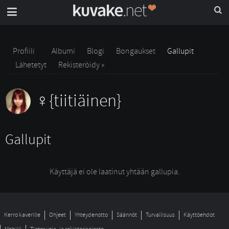
Profiili
Albumi
Blogi
Bongaukset
Gallupit
Lähetetyt
Rekisteröidy »
{tiitiäinen}
Gallupit
Käyttäjä ei ole laatinut yhtään gallupia.
Kerro kaverille
Ohjeet
Yhteydenotto
Säännöt
Turvallisuus
Käyttöehdot