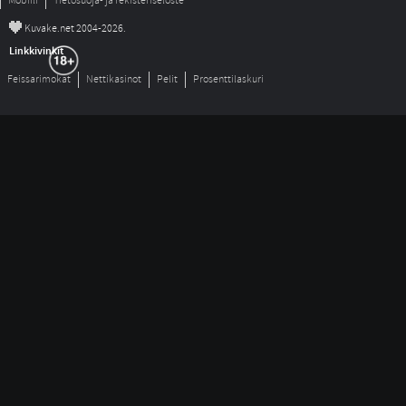
Mobiili
Tietosuoja- ja rekisteriseloste
©
Kuvake.net 2004-2026.
Linkkivinkit
Feissarimokat
Nettikasinot
Pelit
Prosenttilaskuri