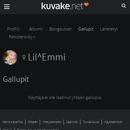
Profiili
Albumi
Bongaukset
Gallupit
Lähetetyt
Rekisteröidy »
Lil^Emmi
Gallupit
Käyttäjä ei ole laatinut yhtään gallupia.
Kerro kaverille
Ohjeet
Yhteydenotto
Säännöt
Turvallisuus
Käyttöehdot