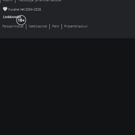
Mobiili
Tietosuoja- ja rekisteriseloste
©
Kuvake.net 2004-2026.
Linkkivinkit
Feissarimokat
Nettikasinot
Pelit
Prosenttilaskuri