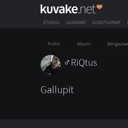
ETUSIVU
UUSIMMAT
SUOSITUIMMAT
Profiili
Albumi
Bongaukse
RiQtus
Gallupit