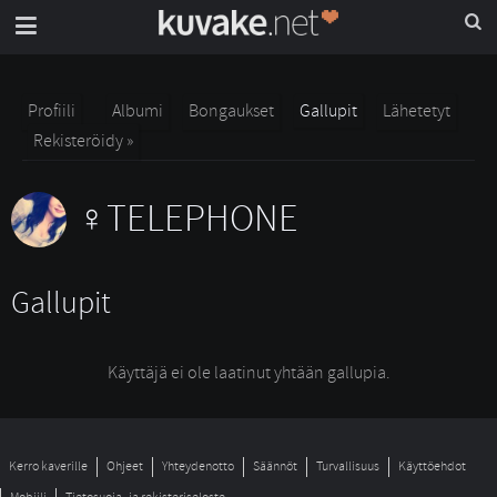
Profiili
Albumi
Bongaukset
Gallupit
Lähetetyt
Rekisteröidy »
TELEPHONE
Gallupit
Käyttäjä ei ole laatinut yhtään gallupia.
Kerro kaverille
Ohjeet
Yhteydenotto
Säännöt
Turvallisuus
Käyttöehdot