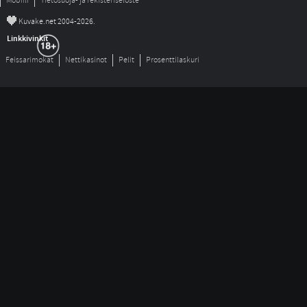
Mobiili
Tietosuoja- ja rekisteriseloste
©
Kuvake.net 2004-2026.
Linkkivinkit
Feissarimokat
Nettikasinot
Pelit
Prosenttilaskuri