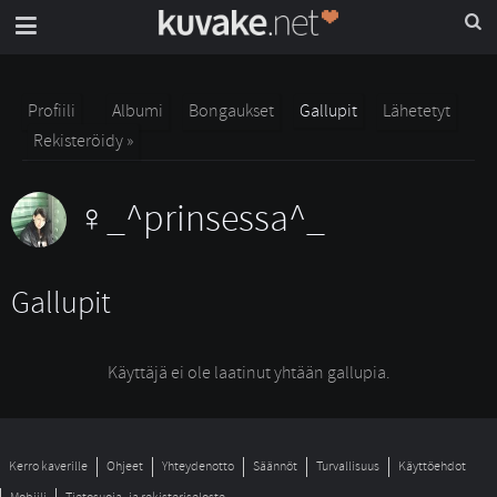
Profiili
Albumi
Bongaukset
Gallupit
Lähetetyt
Rekisteröidy »
_^prinsessa^_
Gallupit
Käyttäjä ei ole laatinut yhtään gallupia.
Kerro kaverille
Ohjeet
Yhteydenotto
Säännöt
Turvallisuus
Käyttöehdot