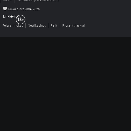
Mobiili
Tietosuoja- ja rekisteriseloste
©
Kuvake.net 2004-2026.
Linkkivinkit
Feissarimokat
Nettikasinot
Pelit
Prosenttilaskuri