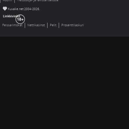
Mobiili
Tietosuoja- ja rekisteriseloste
©
Kuvake.net 2004-2026.
Linkkivinkit
Feissarimokat
Nettikasinot
Pelit
Prosenttilaskuri