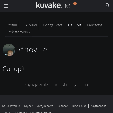
Profiili
Albumi
Bongaukset
Gallupit
Lähetetyt
Rekisteröidy »
hoville
Gallupit
Käyttäjä ei ole laatinut yhtään gallupia.
Kerro kaverille
Ohjeet
Yhteydenotto
Säännöt
Turvallisuus
Käyttöehdot