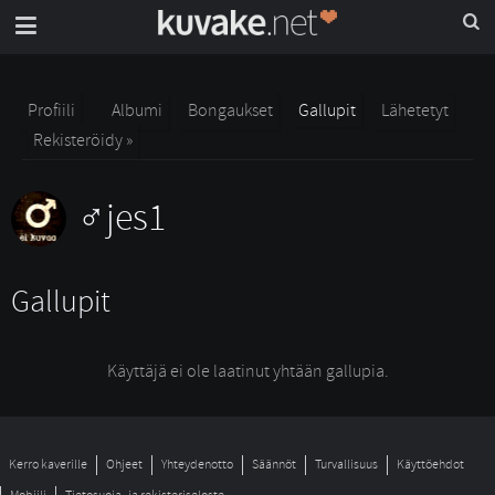
Profiili
Albumi
Bongaukset
Gallupit
Lähetetyt
Rekisteröidy »
jes1
Gallupit
Käyttäjä ei ole laatinut yhtään gallupia.
Kerro kaverille
Ohjeet
Yhteydenotto
Säännöt
Turvallisuus
Käyttöehdot