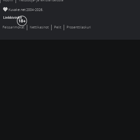
Mobiili
Tietosuoja- ja rekisteriseloste
©
Kuvake.net 2004-2026.
Linkkivinkit
Feissarimokat
Nettikasinot
Pelit
Prosenttilaskuri