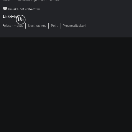
Mobiili
Tietosuoja- ja rekisteriseloste
©
Kuvake.net 2004-2026.
Linkkivinkit
Feissarimokat
Nettikasinot
Pelit
Prosenttilaskuri