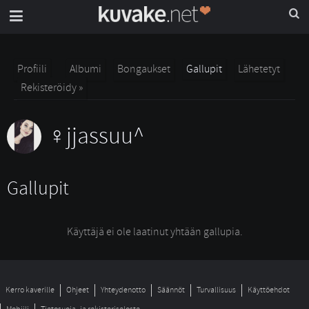
Profiili
Albumi
Bongaukset
Gallupit
Lähetetyt
Rekisteröidy »
jjassuu^
Gallupit
Käyttäjä ei ole laatinut yhtään gallupia.
Kerro kaverille
Ohjeet
Yhteydenotto
Säännöt
Turvallisuus
Käyttöehdot