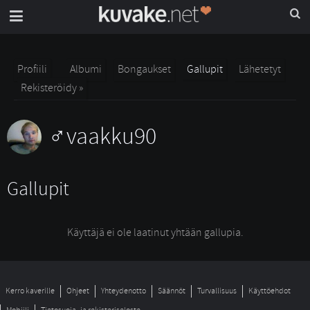
Profiili
Albumi
Bongaukset
Gallupit
Lähetetyt
Rekisteröidy »
vaakku90
Gallupit
Käyttäjä ei ole laatinut yhtään gallupia.
Kerro kaverille
Ohjeet
Yhteydenotto
Säännöt
Turvallisuus
Käyttöehdot