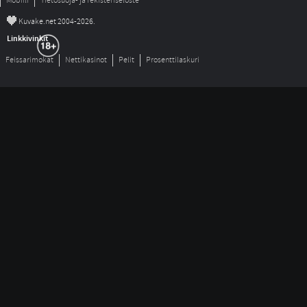
Mobiili
Tietosuoja- ja rekisteriseloste
©
Kuvake.net 2004-2026.
Linkkivinkit
Feissarimokat
Nettikasinot
Pelit
Prosenttilaskuri