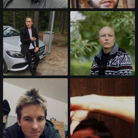
Nik3 
Hencka-- 
-juhetzu- 
Jeppes 