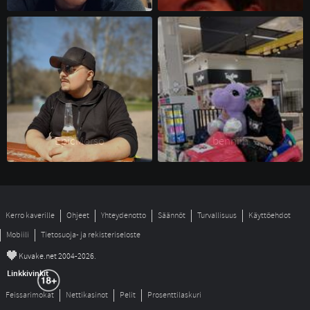
EpicMorso 
benniih 
Kerro kaverille
Ohjeet
Yhteydenotto
Säännöt
Turvallisuus
Käyttöehdot
Mobiili
Tietosuoja- ja rekisteriseloste
©
Kuvake.net 2004-2026.
Linkkivinkit
Feissarimokat
Nettikasinot
Pelit
Prosenttilaskuri