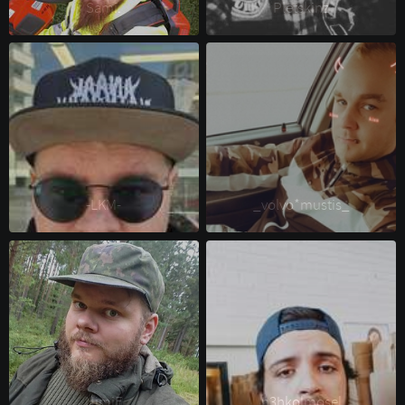
Sami. 
Pletskinz 
-LKM- 
_volvo*mustis_ 
NimiE 
h3hkolmosel 