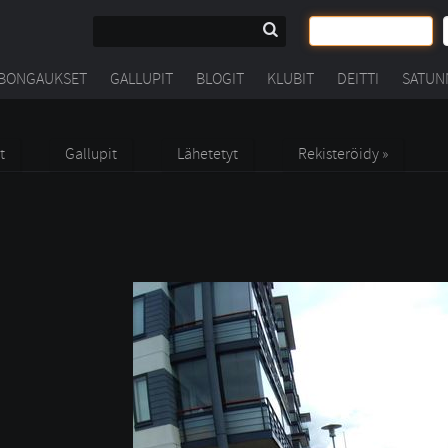
BONGAUKSET
GALLUPIT
BLOGIT
KLUBIT
DEITTI
SATUN
t
Gallupit
Lähetetyt
Rekisteröidy »