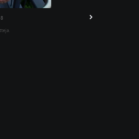
8
tteja.