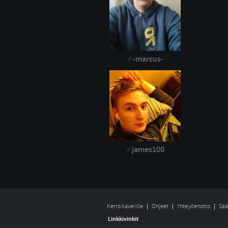
-marcus-
james100
Kerro kaverille
Ohjeet
Yhteydenotto
Sää
Linkkivinkit