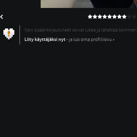
Vain sisäänkirjautuneet voivat lukea ja lähettää kommen
Liity käyttäjäksi nyt
- ja luo oma profiilisivu »