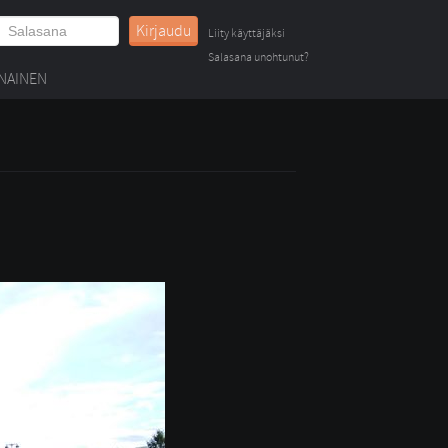
Kirjaudu
Liity käyttäjäksi
Salasana unohtunut?
NAINEN