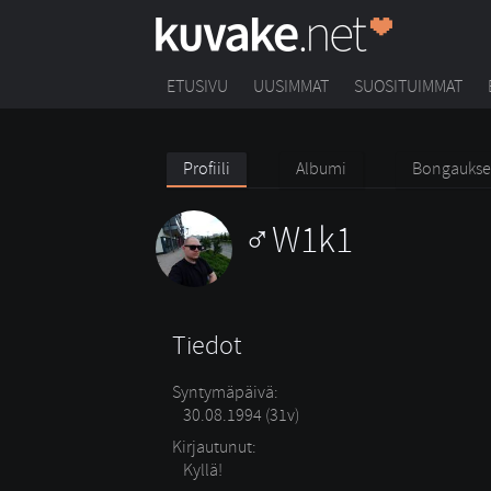
ETUSIVU
UUSIMMAT
SUOSITUIMMAT
Profiili
Albumi
Bongaukse
W1k1
Tiedot
Syntymäpäivä:
30.08.1994 (31v)
Kirjautunut:
Kyllä!