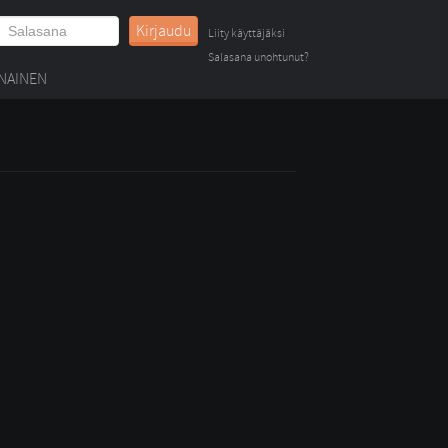
Kirjaudu
Liity käyttäjäksi
Salasana unohtunut?
NAINEN