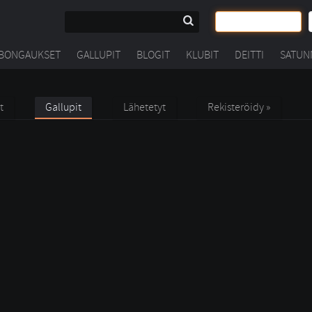
BONGAUKSET
GALLUPIT
BLOGIT
KLUBIT
DEITTI
SATUN
t
Gallupit
Lähetetyt
Rekisteröidy »