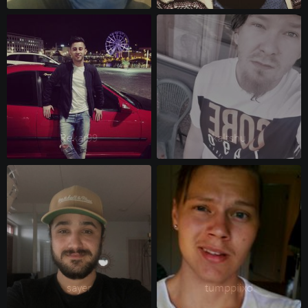
Rekar99 
kaltshu 
sayer 
tumppiixd 