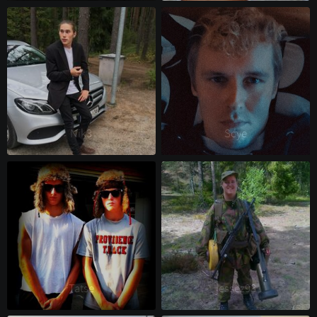
Nik3 
Scye 
Tatse 
jessez93 