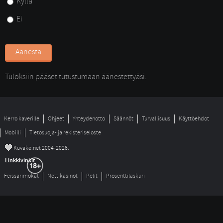
Kyllä
Ei
Äänestä
Tuloksiin pääset tutustumaan äänestettyäsi. 
Kerro kaverille
Ohjeet
Yhteydenotto
Säännöt
Turvallisuus
Käyttöehdot
Mobiili
Tietosuoja- ja rekisteriseloste
©
Kuvake.net 2004-2026.
Linkkivinkit
Feissarimokat
Nettikasinot
Pelit
Prosenttilaskuri