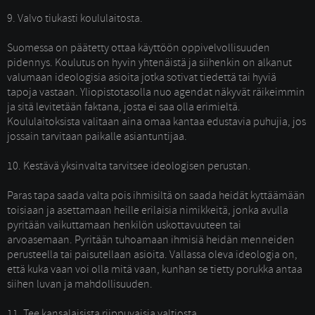
9. Valvo tiukasti koululaitosta.
Suomessa on päätetty ottaa käyttöön oppivelvollisuuden 
pidennys. Koulutus on hyvin yhtenäistä ja siihenkin on alkanut
valumaan ideologisia asioita jotka sotivat tiedettä tai hyviä
tapoja vastaan. Yliopistotasolla nuo agendat näkyvät räikeimmin
ja sitä levitetään faktana, josta ei saa olla erimieltä.
Koululaitoksista valitaan aina omaa kantaa edustavia puhujia, jos
jossain tarvitaan paikalle asiantuntijaa.
10. Kestävä yksinvalta tarvitsee ideologisen perustan.
Paras tapa saada valta pois ihmisiltä on saada heidät kyttäämään 
toisiaan ja asettamaan heille erilaisia nimikkeitä, jonka avulla
pyritään vaikuttamaan henkilön uskottavuuteen tai
arvoasemaan. Pyritään tuhoamaan ihmisiä heidän menneiden
perusteella tai paisutellaan asioita. Vallassa oleva ideologia on,
että kuka vaan voi olla mitä vaan, kunhan se tietty porukka antaa
siihen luvan ja mahdollisuuden.
11. Tee kansalaisista riippuvaisia valtiosta.