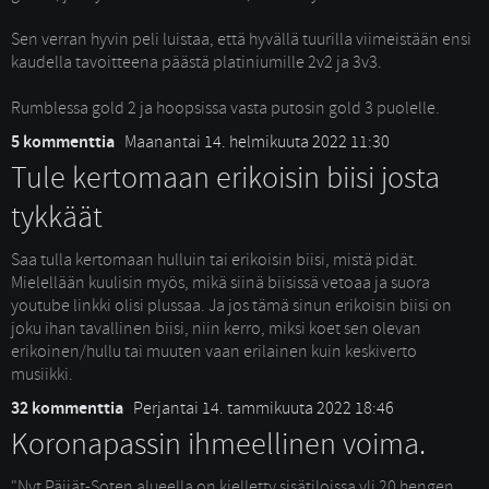
Sen verran hyvin peli luistaa, että hyvällä tuurilla viimeistään ensi 
kaudella tavoitteena päästä platiniumille 2v2 ja 3v3.
Rumblessa gold 2 ja hoopsissa vasta putosin gold 3 puolelle. 
5 kommenttia
Maanantai 14. helmikuuta 2022 11:30
Tule kertomaan erikoisin biisi josta
tykkäät
Saa tulla kertomaan hulluin tai erikoisin biisi, mistä pidät. 
Mielellään kuulisin myös, mikä siinä biisissä vetoaa ja suora
youtube linkki olisi plussaa. Ja jos tämä sinun erikoisin biisi on
joku ihan tavallinen biisi, niin kerro, miksi koet sen olevan
erikoinen/hullu tai muuten vaan erilainen kuin keskiverto
musiikki.
32 kommenttia
Perjantai 14. tammikuuta 2022 18:46
Koronapassin ihmeellinen voima.
"Nyt Päijät-Soten alueella on kielletty sisätiloissa yli 20 hengen 