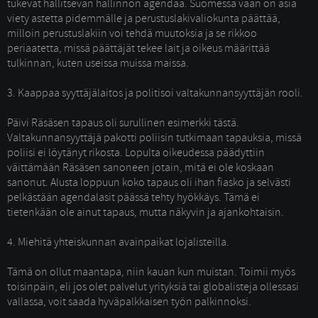
tukevat hallitsevan hallinnon agendaa. Suomessa vaan on asia
viety astetta pidemmälle ja perustuslakivaliokunta päättää,
milloin perustuslakiin voi tehdä muutoksia ja se rikkoo
periaatetta, missä päättäjät tekee lait ja oikeus määrittää
tulkinnan, kuten useissa muissa maissa.
3. Kaappaa syyttäjälaitos ja politisoi valtakunnansyyttäjän rooli.
Päivi Räsäsen tapaus oli surullinen esimerkki tästä. 
Valtakunnansyyttäjä pakotti poliisin tutkimaan tapauksia, missä
poliisi ei löytänyt rikosta. Lopulta oikeudessa päädyttiin
väittämään Räsäsen sanoneen jotain, mitä ei ole koskaan
sanonut. Alusta loppuun koko tapaus oli ihan fiasko ja selvästi
pelkästään agendalasit päässä tehty hyökkäys. Tämä ei
tietenkään ole ainut tapaus, mutta näkyvin ja ajankohtaisin.
4. Miehitä yhteiskunnan avainpaikat lojalisteilla. 
Tämä on ollut maantapa, niin kauan kun muistan. Toimii myös 
toisinpäin, eli jos olet palvelut yrityksiä tai globalisteja ollessasi
vallassa, voit saada hyväpalkkaisen työn palkinnoksi.