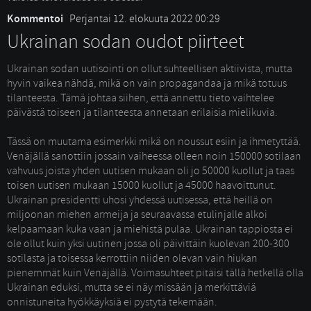
Kommentoi
Perjantai 12. elokuuta 2022 00:29
Ukrainan sodan oudot piirteet
Ukrainan sodan uutisointi on ollut suhteellisen aktiivista, mutta 
hyvin vaikea nähdä, mikä on vain propagandaa ja mikä totuus
tilanteesta. Tämä johtaa siihen, että annettu tieto vaihtelee
päivästä toiseen ja tilanteesta annetaan erilaisia mielikuvia.
Tässä on muutama esimerkki mikä on noussut esiin ja ihmetyttää. 
Venäjällä sanottiin jossain vaiheessa olleen noin 150000 sotilaan
vahvuus joista yhden uutisen mukaan oli jo 50000 kuollut ja taas
toisen uutisen mukaan 15000 kuollut ja 45000 haavoittunut.
Ukrainan presidentti uhosi yhdessä uutisessa, että heillä on
miljoonan miehen armeija ja seuraavassa etulinjalle alkoi
kelpaamaan kuka vaan ja miehistä pulaa. Ukrainan tappiosta ei
ole ollut kuin yksi uutinen jossa oli päivittäin kuolevan 200-300
sotilasta ja toisessa kerrottiin niiden olevan vain hiukan
pienemmät kuin Venäjällä. Voimasuhteet pitäisi tällä hetkellä olla
Ukrainan eduksi, mutta se ei näy missään ja merkittäviä
onnistuneita hyökkäyksiä ei pystytä tekemään.