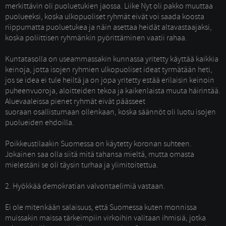
merkittävin oli puoluetukien jaossa. Liike Nyt oli pakko muuttaa
puolueeksi, koska ulkopuoliset ryhmät eivät voi saada koosta
riippumatta puoluetukea ja näin asettaa heidät altavastaajaksi,
koska poliittisen ryhmänkin pyörittäminen vaatii rahaa.
Kuntatasolla on useammassakin kunnassa yritetty käyttää kaikkia 
keinoja, jotta isojen ryhmien ulkopuoliset ideat tyrmätään heti,
jos se idea ei tule heiltä ja on jopa yritetty estää erilaisin keinoin
puheenvuoroja, aloitteiden tekoa ja kaikenlaista muuta häirintää.
Aluevaaleissa pienet ryhmät eivät päässeet
suoraan osallistumaan ollenkaan, koska säännöt oli luotu isojen 
puolueiden ehdoilla.
Poikkeustilaakin Suomessa on käytetty koronan suhteen. 
Jokainen saa olla siitä mitä tahansa mieltä, mutta omasta
mielestäni se oli täysin turhaa ja ylimitoitettua.
2. Hyökkää demokratian valvontaelimiä vastaan. 
Ei ole mitenkään salaisuus, että Suomessa kuten monnissa 
muissakin maissa tärkeimpiin virkoihin valitaan ihmisiä, jotka