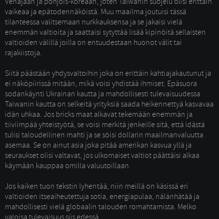
Venäjään ja pohjois-koreaan, joten Taiwanin suojelu olisi erittäin
vaikeaa ja epätodennäköistä. Muu maailma joutuisi tässä
tilanteessa valitsemaan nurkkauksensa ja se jakaisi vielä
enemmän valtioita ja saattaisi sytyttää lisää kipinöitä sellaisten
valtioiden välillä joilla on entuudestaan huonot välit tai
rajakiistoja.
Siitä päästään yhdysvaltoihin joka on erittäin kahtiajakautunut ja 
ei näköpiirissä mitään, mikä voisi yhdistää ihmiset. Epäsuora
sodankäynti Ukrainan kautta ja mahdollisesti tulevaisuudessa
Taiwanin kautta on selkeitä yrityksiä saada heikennettyä kasvavaa
idän uhkaa. Jos bricks maat alkavat tekemään enemmän ja
tiiviimpää yhteistyötä, se voisi merkitä jenkeille sitä, että idästä
tulisi taloudellinen mahti ja se söisi dollarin maailmanvaluutta
asemaa. Se on ainut asia joka pitää amerikan kasvua yllä ja
seuraukset olisi valtavat, jos ulkomaiset valtiot päättäisi alkaa
käymään kauppaa omilla valuutoillaan.
Jos kaiken tuon tekstin lyhentää, niin meillä on käsissä eri 
valtioiden itseaiheutettuja sotia, energiapulaa, nälänhätää ja
mahdollisesti vielä globaalin talouden romahtamista. Melko
valoisa tulevaisuus siis edessä.