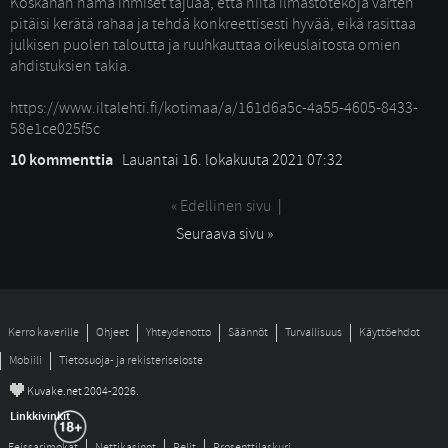
Koskahan nämä ihmiset tajuaa, että niitä ilmastotekoja varten 
pitäisi kerätä rahaa ja tehdä konkreettisesti hyvää, eikä rasittaa
julkisen puolen taloutta ja ruuhkauttaa oikeuslaitosta omien
ahdistuksien takia.
https://www.iltalehti.fi/kotimaa/a/161d6a5c-4a55-4605-8433-
58e1ce025f5c
10 kommenttia
Lauantai 16. lokakuuta 2021 07:32
« Edellinen sivu
| 
Seuraava sivu »
Kerro kaverille
Ohjeet
Yhteydenotto
Säännöt
Turvallisuus
Käyttöehdot
Mobiili
Tietosuoja- ja rekisteriseloste
©
Kuvake.net 2004-2026.
Linkkivinkit
Feissarimokat
Nettikasinot
Pelit
Prosenttilaskuri