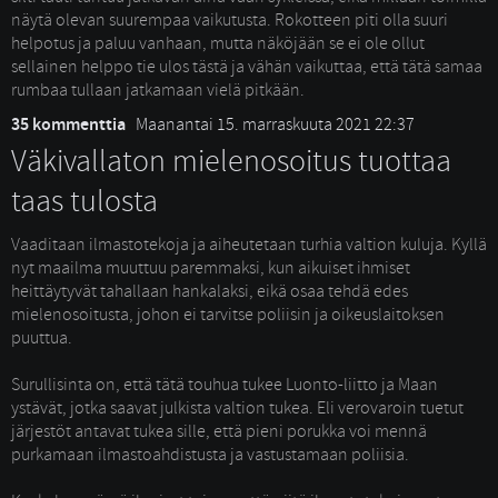
näytä olevan suurempaa vaikutusta. Rokotteen piti olla suuri
helpotus ja paluu vanhaan, mutta näköjään se ei ole ollut
sellainen helppo tie ulos tästä ja vähän vaikuttaa, että tätä samaa
rumbaa tullaan jatkamaan vielä pitkään.
35 kommenttia
Maanantai 15. marraskuuta 2021 22:37
Väkivallaton mielenosoitus tuottaa
taas tulosta
Vaaditaan ilmastotekoja ja aiheutetaan turhia valtion kuluja. Kyllä 
nyt maailma muuttuu paremmaksi, kun aikuiset ihmiset
heittäytyvät tahallaan hankalaksi, eikä osaa tehdä edes
mielenosoitusta, johon ei tarvitse poliisin ja oikeuslaitoksen
puuttua.
Surullisinta on, että tätä touhua tukee Luonto-liitto ja Maan 
ystävät, jotka saavat julkista valtion tukea. Eli verovaroin tuetut
järjestöt antavat tukea sille, että pieni porukka voi mennä
purkamaan ilmastoahdistusta ja vastustamaan poliisia.