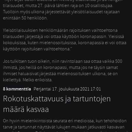
tilaisuudet, mutta 27. päivä lähtien raja on 10 osallistujaa.
Tuolloin myös ulkona järjestettävät yleisötilaisuudet rajataan
enintään 50 henkilöön.
Yleisötilaisuuksien henkilömäärän rajoituksen vaihtoehtona 
tilaisuuden järjestäjä voi ottaa käyttöön koronapassin. Yleisissä
kokouksissa, kuten mielenosoituksissa, koronapassia ei voi ottaa
käyttöön rajoituksen vaihtoehtona."
Jos tulkitsen tuon oikein, niin ravintolaan saa ottaa vaikka 500 
ihmistä, jos heillä on koronapassi, mutta jos ne täysin samat
ihmiset haluaisivat järjestää mielenosoituksen ulkona, se on
kiellettyä. Melko erikoista.
8 kommenttia
Perjantai 17. joulukuuta 2021 17:01
Rokotuskattavuus ja tartuntojen
määrä kasvaa
On hyvin mielenkiintoista seurata eri medioissa, kun tehohoidon 
tarve ja tartunnat näyttävät lukujen mukaan jatkuvasti kasvavan