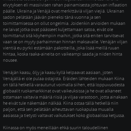
elvytyksen eli massiivisen rahan painamisesta johtuvan inflaation
päälle. Ukraina ja Venäjä ovat merkittäviä viljan viejiä. Ukrainan
sadon pelätään jäävän pieneksi tänä vuonna ja sen
toimittamisessa on ollut ongelmia. Joidenkin arvioiden mukaan
ne laivat jotka ovat päässeet kuljettamaan satoa, eivät ole
toimittanut sitä köyhempiin maihin, jotka sitä eniten tarvitsevat
vaan se on myyty parhaimman hinnan maksavalle. Venäjän viljan
vientiä eu pyrkii estämään pakotteilla, joka lisää meillä ruuan
hintaa, koska raaka-aineita on vaikeampi saada ja niiden hinta
nousee.
Venäjän kaasu, öljy ja kaasu kyllä kelpaavat aasiaan, joten 
Venäjällä ei ole pulaa ostajista. Eräiden lähteiden mukaan Kiina
on tällä hetkellä varautunut voimalla siihen, että loppuvuodesta
globaalit ruokamarkkinat ovat vaikeuksissa ja he ovat alkaneet
ostamaan valtavia määriä riisiä ja viljaa varastoon, jotta ainakaan
he eivät tule näkemään nälkää. Kiina ostaa tällä hetkellä niin
paljon, että sen pelätään aiheuttavan ruokapulaa muualla
aasiassa ja tietysti valtavat vaikutukset koko globaalissa ketjussa.
Kiinassa on myös meneillään ehkä suurin taloudellinen 