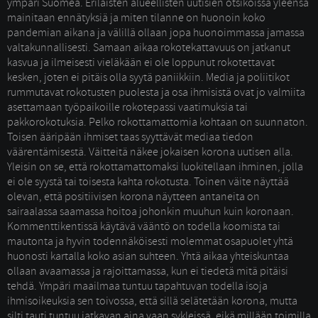
ympäri Suomea. Erilaisten alueellisten uutisien otsikoissa yleensä
mainitaan ennätyksiä ja miten tilanne on huonoin koko
pandemian aikana ja välillä ollaan jopa huonoimmassa jamassa
valtakunnallisesti. Samaan aikaa rokotekattavuus on jatkanut
kasvua ja ilmeisesti vieläkään ei ole loppunut rokotettavat
kesken, joten ei pitäis olla syytä paniikkiin. Media ja poliitikot
rummutavat rokotusten puolesta ja osa ihmisistä ovat jo valmiita
asettamaan työpaikoille rokotepassi vaatimuksia tai
pakkorokotuksia. Pelko rokottamattomia kohtaan on suunnaton.
Toisen ääripään ihmiset taas syyttävät mediaa tiedon
väärentämisestä. Väitteitä näkee jokaisen korona uutisen alla.
Yleisin on se, että rokottamattomaksi luokitellaan ihminen, jolla
ei ole syystä tai toisesta kahta rokotusta. Toinen väite näyttää
olevan, että positiivisen korona näytteen antaneita on
sairaalassa saamassa hoitoa johonkin muuhun kuin koronaan.
Kommenttikentissä käytävä vääntö on todella koomista tai
mautonta ja hyvin todennäköisesti molemmat osapuolet yhtä
huonosti kartalla koko asian suhteen. Yhtä aikaa yhteiskuntaa
ollaan avaamassa ja rajoittamassa, kun ei tiedetä mitä pitäisi
tehdä. Ympäri maailmaa tuntuu tapahtuvan todella isoja
ihmisoikeuksia sen toivossa, että sillä selätetään korona, mutta
silti tauti tuntuu jatkavan aina vaan sykleissä, eikä millään toimilla