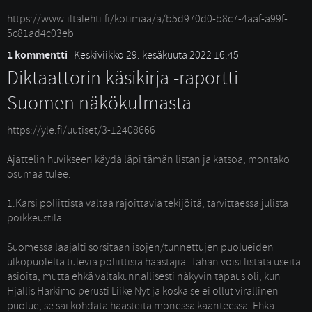
https://www.iltalehti.fi/kotimaa/a/b5d970d0-b8c7-4aaf-a99f-
5c81ad4c03eb
1 kommentti
Keskiviikko 29. kesäkuuta 2022 16:45
Diktaattorin käsikirja -raportti
Suomen näkökulmasta
https://yle.fi/uutiset/3-12408666
Ajattelin huvikseen käydä läpi tämän listan ja katsoa, montako 
osumaa tulee.
1.Karsi poliittista valtaa rajoittavia tekijöitä, tarvittaessa julista 
poikkeustila.
Suomessa laajalti sorsitaan isojen/tunnettujen puolueiden 
ulkopuolelta tulevia poliittisia haastajia. Tähän voisi listata useita
asioita, mutta ehkä valtakunnallisesti näkyvin tapaus oli, kun
Hjallis Harkimo perusti Liike Nyt ja koska se ei ollut virallinen
puolue, se sai kohdata haasteita monessa käänteessä. Ehkä