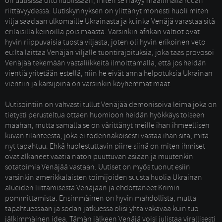
on uutisissa oltu huolissaan, miten se näkyy maailmalla ruuan
riittävyydessä. Uutiskynnyksen on ylittänyt monesti huoli miten
vilja saadaan ulkomaille Ukrainasta ja kuinka Venäjä varastaa sitä
erilaisilla keinoilla pois maasta. Varsinkin afrikan valtiot ovat
hyvin riippuvaisia tuosta viljasta, joten oli hyvin erikoinen veto
eu:lta laittaa Venäjän viljalle tuontirajoituksia, joka taas provosoi
Venäjää tekemään vastaliikkeitä ilmoittamalla, että jos heidän
vientiä yritetään estellä, niin he eivät anna helpotuksia Ukrainan
vientiin ja kärsijöinä on varsinkin köyhemmät maat.
Uutisointiin on vahvasti tullut Venäjää demonisoiva leima joka on 
tietysti perusteltua ottaen huomioon heidän hyökkäys toiseen
maahan, mutta samalla se on värittänyt meille ihan ihmeellisen
kuvan tilanteesta, joka ei todennäköisesti vastaa ihan sitä, mitä
nyt tapahtuu. Ehkä huolestuttavin piirre siinä on miten ihmiset
ovat alkaneet vaatia naton puuttuvan asiaan ja muutenkin
sotatoimia Venäjää vastaan. Uutiset on myös tuonut esiin
varsinkin amerikkalaisten toimijoiden suusta huolia Ukrainan
alueiden liittämisestä Venäjään ja ehdottaneet Krimin
pommittamista. Ensimmäinen on hyvin mahdollista, mutta
tapahtuessaan ja sodan jatkuessa olisi yhtä vakavaa kuin tuo
jälkimmäinen idea. Tämän jälkeen Venäjä voisi julistaa virallisesti