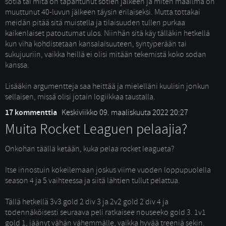
sotia tai mitä on tapahtunut sotien jälkeen ja miten maailma on
muuttunut 40-luvun jälkeen täysin erilaiseksi. Mutta tottakai
meidän pitää sitä muistella ja tilaisuuden tullen purkaa
kaikenlaiset patoutumat ulos. Niinhän sitä käy tälläkin hetkellä
kun viha kohdistetaan kansalaisuuteen, syntyperään tai
sukujuuriin, vaikka heillä ei olisi mitään tekemistä koko sodan
kanssa.
Lisääkin argumentteja saa heittää ja mielelläni kuulisin jonkun 
sellaisen, missä olisi jotain logiikkaa taustalla.
17 kommenttia
Keskiviikko 09. maaliskuuta 2022 20:27
Muita Rocket Leaguen pelaajia?
Onkohan täällä ketään, kuka pelaa rocket leagueta? 
Itse innostuin kokeilemaan joskus viime vuoden loppupuolella 
season 4 ja 5 vaihteessa ja siitä lähtien tullut pelattua.
Tällä hetkellä 3v3 gold 2 div 3 ja 2v2 gold 2 div 4 ja 
todennäköisesti seuraava peli ratkaisee nouseeko gold 3. 1v1
gold 1, jäänyt vähän vähemmälle, vaikka hyvää treeniä sekin.