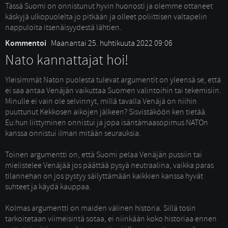
Tässä Suomi on onnistunut hyvin huonosti ja olemme ottaneet 
käskyjä ulkopuolelta jo pitkään ja olleet poliittisen valtapelin
nappuloita itsenäisyydestä lähtien.
Kommentoi
Maanantai 25. huhtikuuta 2022 09:06
Nato kannattajat hoi!
Yleisimmät Naton puolesta tulevat argumentit on yleensä se, että 
ei saa antaa Venäjän vaikuttaa Suomen valintoihin tai tekemisiin.
Minulle ei vain ole selvinnyt, millä tavalla Venäjä on niihin
puuttunut Kekkosen aikojen jälkeen? Sisvistäköön ken tietää.
Eu:hun liittyminen onnistui ja jopa isäntämaasopimus NATOn
kanssa onnistui ilman mitään seurauksia.
Toinen argumentti on, että Suomi pelaa Venäjän pussiin tai 
mielistelee Venäjää jos päättää pysyä neutraalina, vaikka paras
tilannehan on jos pystyy säilyttämään kaikkien kanssa hyvät
suhteet ja käydä kauppaa.
Kolmas argumentti on maiden välinen historia. Sillä tosin 
tarkoitetaan viimeisintä sotaa, ei niinkään koko historiaa ennen