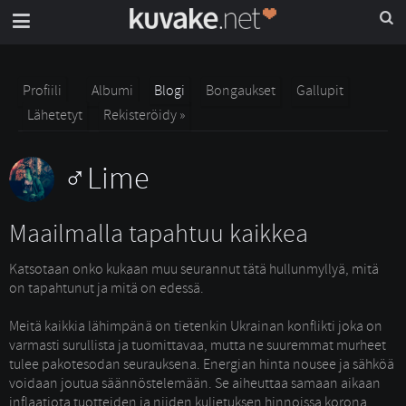
Profiili
Albumi
Blogi
Bongaukset
Gallupit
Lähetetyt
Rekisteröidy »
Lime
Maailmalla tapahtuu kaikkea
Katsotaan onko kukaan muu seurannut tätä hullunmyllyä, mitä 
on tapahtunut ja mitä on edessä.
Meitä kaikkia lähimpänä on tietenkin Ukrainan konflikti joka on 
varmasti surullista ja tuomittavaa, mutta ne suuremmat murheet
tulee pakotesodan seurauksena. Energian hinta nousee ja sähköä
voidaan joutua säännöstelemään. Se aiheuttaa samaan aikaan
inflaatiota tuotteiden ja niiden kuljetuksen hinnoissa korona