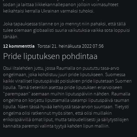
sodan ja laittaa liikkekannallepanon jolloin voimasuhteet
keikahtaisi kerralla Ukrainan varmaksi tuhoksi.
Joka tapauksessa tilanne on jo mennyt niin pahaksi, että tällä 
tulee olemaan globaalisti suuria vaikutuksia vaikka sota loppuisi
tänään.
12 kommenttia
Torstai 21. heinäkuuta 2022 07:56
Pride liputuksen pohdintaa
Osui iltalehden juttu, jossa Raumalla on puututtu tasa-arvo 
ongelmaan, joka kohdistuu juuri pride liputukseen. Suomessa
kaikki viralliset liputuspäivät poislukien pride liputetaan Suomen
lipulla. Tämä tietenkin asettaa pride liputuksen eriarvoiseen
"parempaan" asemaan muihin liputuspäiviin nähden. Raumalla
ongelma on korjattu liputtamalla useampi liputuspäivä rauman
lipulla. Näen tässä hyvää kehitystä tasa-arvon suuntaan. Tietysti
ongelma olisi ratkennut myös siten, että olisi muillakin
erikoispäivillä omat liput, mutta taloudellisesti ja säilytystilojen
kannalta parempi valinta tyytyä kahden lipun malliin.