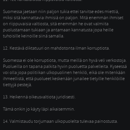
Suomessa jaetaan niin paljon tukia ettei tarvitse edes miettiä, 
miksi sitä kannattavia ihmisiä on paljon. Mitä enemmän ihmiset
on riippuvaisia valtiosta, sitä enemmän he ovat valmiita
puolustamaan tukiaan ja antamaan kannatusta jopa heille
tuhoisille keinoille siinä samalla.
12. Kestävä diktatuuri on mahdotonta ilman korruptiota. 
Suomessa ei ole korruptiota, mutta meillä on hyvä veli verkostoja. 
Puolueilla on tapana palkita hyvin puoluetta palvelleita. Kyseessä
voi olla jopa politiikan ulkopuolinen henkilö, eikä ole mitenkään
ihmeellistä, että puolueet keskenään junailee tietyille henkilöille
tiettyjä pestejä.
13. Heikennä oikeusvaltiota juridisesti.
Tämä onkin jo käyty läpi aikaisemmin. 
14. Valmistaudu torjumaan ulkopuolelta tulevaa painostusta. 