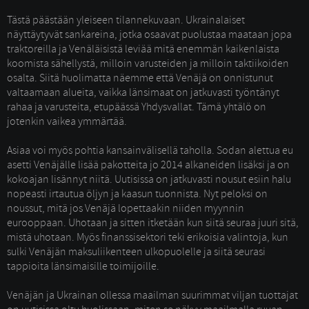
Tästä päästään yleiseen tilannekuvaan. Ukrainalaiset 
näyttäytyvät sankareina, jotka osaavat puolustaa maataan jopa
traktoreilla ja Venäläisistä leviää mitä enemmän kaikenlaista
koomista sähellystä, milloin varusteiden ja milloin taktiikoiden
osalta. Siitä huolimatta näemme että Venäjä on onnistunut
valtaamaan alueita, vaikka länsimaat on jatkuvasti työntänyt
rahaa ja varusteita, etupäässä Yhdysvallat. Tämä yhtälö on
jotenkin vaikea ymmärtää.
Asiaa voi myös pohtia kansainvälisellä taholla. Sodan alettua eu 
asetti Venäjälle lisää pakotteita jo 2014 alkaneiden lisäksi ja on
kokoajan lisännyt niitä. Uutisissa on jatkuvasti nousut esiin halu
nopeasti irtautua öljyn ja kaasun tuonnista. Nyt peloksi on
noussut, mitä jos Venäjä lopettaakin niiden myynnin
eurooppaan. Uhotaan ja sitten itketään kun siitä seuraa juuri sitä,
mistä uhotaan. Myös finanssisektori teki erikoisia valintoja, kun
sulki Venäjän maksuliikenteen ulkopuolelle ja siitä seurasi
tappioita länsimaisille toimijoille.
Venäjän ja Ukrainan ollessa maailman suurimmat viljan tuottajat 