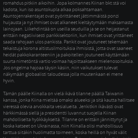
romahdus pitkiin aikoihin. Jopa kolmannes Kiinan bkt:stä voi
kadota, kun iso asuntokupla alkaa poksahtamaan.
Asuntojenrakentajat ovat pyörittäneet jättimmäistä ponzi
huijausta ja nyt ihmiset ovat alkaneet kieltäytymään maksamasta
lainojaan. Liikehdintää on useilla seuduilla ja se on heijastanut
erittäin negatiivisesti pankkisektoriin, kun ihmiset ovat yrittäneet
saada rahojaan ulos pankista. Pankit ovat joutuneet tekemään
tekaistuja korona altistusilmoituksia ihmisistä, jotta ovat saaneet
heidät pakkokaranteeniin ja pakoitellen joutuneet käyttämään
suurta nimetöntä vartio voimaa hajoittaakseen mielenosoituksia.
Jos ongelma hajoaa täysin käsiin, niin vaikutukset tulevat
näkymään globaalisti taloudessa jolla muutenkaan ei mene
hyvin.
Tämän päälle Kiinalla on vielä ikävä tilanne päällä Taiwanin 
kanssa, jonka Kiina mieltää omaksi alueeksi ja sitä kautta hallitsee
vieressä olevia arvokkaita vesialueita. Jenkitkin ikävästi ovat
härkkimässä siellä ja presidentti luvannut suojella Kiinan
mahdolliselta hyökkäykseltä. Tilanne on erittäin jännittynyt ja
koska katseet on Ukrainassa, niin Kiinalla olisi mahdollisuus
tarttua siitäkin huolimatta toimeen, koska heillä on hyvät välit