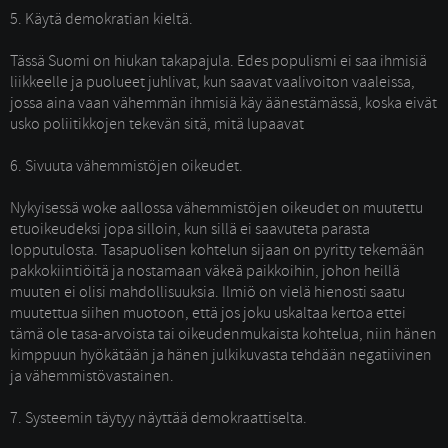
5. Käytä demokratian kieltä.
Tässä Suomi on hiukan takapajula. Edes populismi ei saa ihmisiä 
liikkeelle ja puolueet juhlivat, kun saavat vaalivoiton vaaleissa,
jossa aina vaan vähemmän ihmisiä käy äänestämässä, koska eivät
usko poliitikkojen tekevän sitä, mitä lupaavat
6. Sivuuta vähemmistöjen oikeudet.
Nykyisessä woke aallossa vähemmistöjen oikeudet on muutettu 
etuoikeudeksi jopa silloin, kun sillä ei saavuteta parasta
lopputulosta. Tasapuolisen kohtelun sijaan on pyritty tekemään
pakkokiintiöitä ja nostamaan väkeä paikkoihin, johon heillä
muuten ei olisi mahdollisuuksia. Ilmiö on vielä hienosti saatu
muutettua siihen muotoon, että jos joku uskaltaa kertoa ettei
tämä ole tasa-arvoista tai oikeudenmukaista kohtelua, niin hänen
kimppuun hyökätään ja hänen julkikuvasta tehdään negatiivinen
ja vähemmistövastainen.
7. Systeemin täytyy näyttää demokraattiselta.