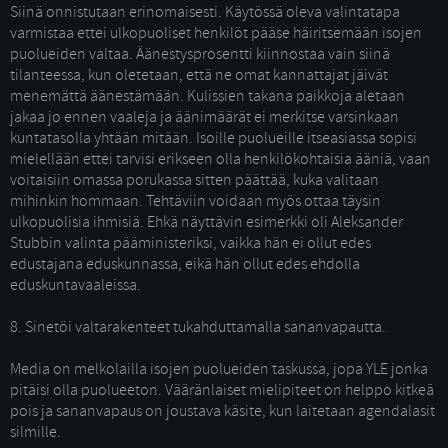
Siinä onnistutaan erinomaisesti. Käytössä oleva valintatapa 
varmistaa ettei ulkopuoliset henkilöt pääse häiritsemään isojen
puolueiden valtaa. Äänestysprosentti kiinnostaa vain siinä
tilanteessa, kun oletetaan, että ne omat kannattajat jäivät
menemättä äänestämään. Kulissien takana paikkoja aletaan
jakaa jo ennen vaaleja ja äänimäärät ei merkitse varsinkaan
kuntatasolla yhtään mitään. Isoille puolueille itseasiassa sopisi
mielellään ettei tarvisi erikseen olla henkilökohtaisia ääniä, vaan
voitaisiin omassa porukassa sitten päättää, kuka valitaan
mihinkin hommaan. Tehtäviin voidaan myös ottaa täysin
ulkopuolisia ihmisiä. Ehkä näyttävin esimerkki oli Aleksander
Stubbin valinta pääministeriksi, vaikka hän ei ollut edes
edustajana eduskunnassa, eikä hän ollut edes ehdolla
eduskuntavaaleissa.
8. Sinetöi valtarakenteet tukahduttamalla sananvapautta. 
Media on melkolailla isojen puolueiden taskussa, jopa YLE jonka 
pitäisi olla puolueeton. Vääränlaiset mielipiteet on helppo kitkeä
pois ja sananvapaus on joustava käsite, kun laitetaan agendalasit
silmille.