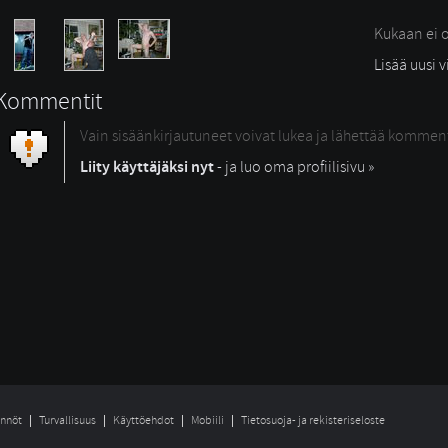
Kukaan ei o
Lisää uusi 
Kommentit
Vain sisäänkirjautuneet voivat lukea ja lähettää kommen
Liity käyttäjäksi nyt
- ja luo oma profiilisivu »
nnöt
Turvallisuus
Käyttöehdot
Mobiili
Tietosuoja- ja rekisteriseloste