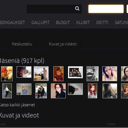
BONGAUKSET
GALLUPIT
BLOGIT
KLUBIT
DEITTI
SATUN
Keskustelu
Kuvat ja videot
Jäseniä (917 kpl)
Katso kaikki jäsenet
Kuvat ja videot
uvat
Videot