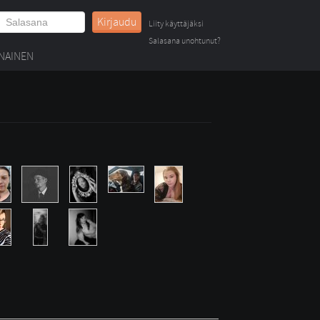
Kirjaudu
Liity käyttäjäksi
Salasana unohtunut?
NAINEN