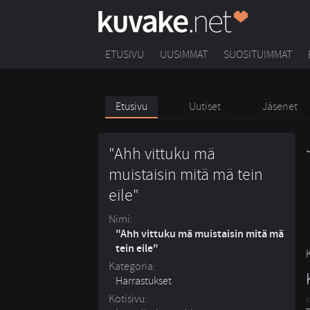
ETUSIVU
UUSIMMAT
SUOSITUIMMAT
Etusivu
Uutiset
Jäsenet
"Ahh vittuku mä
muistaisin mitä mä tein
eile"
Nimi:
"Ahh vittuku mä muistaisin mitä mä
tein eile"
Kategoria:
Harrastukset
Kotisivu:
K