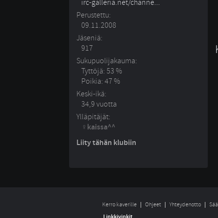
irc-galleria.net/channe... 
Perustettu:
09.11.2008
Jäseniä:
917
Sukupuolijakauma:
Tyttöjä: 53 %
Poikia: 47 %
Keski-ikä:
34,9 vuotta
Ylläpitäjät:
kaissa^^
Liity tähän klubiin
Kerro kaverille
Ohjeet
Yhteydenotto
Sää
Linkkivinkit