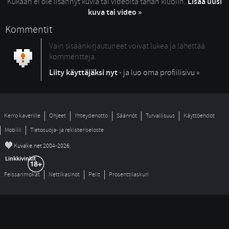
Kukaan ei ole lisännyt kuvia tai videoita tähän klubiin.
Lisää uusi
kuva tai video »
Kommentit
Vain sisäänkirjautuneet voivat lukea ja lähettää
kommentteja.
Liity käyttäjäksi nyt
- ja luo oma profiilisivu »
Kerro kaverille
Ohjeet
Yhteydenotto
Säännöt
Turvallisuus
Käyttöehdot
Mobiili
Tietosuoja- ja rekisteriseloste
©
Kuvake.net 2004-2026.
Linkkivinkit
Feissarimokat
Nettikasinot
Pelit
Prosenttilaskuri