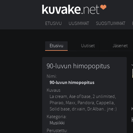
ETUSIVU
UUSIMMAT
SUOSITUIMMAT
Etusivu
Uutiset
Jäsenet
90-luvun himopopitus
Nimi:
90-luvun himopopitus
Kuvaus
La cream, Ase of base, 2 unlimited,
Pharao, Maxx, Pandora, Cappella,
Solid base, dr.vain, Dr.Alban.. jne :)
Kategoria:
Musiikki
Perustettu: