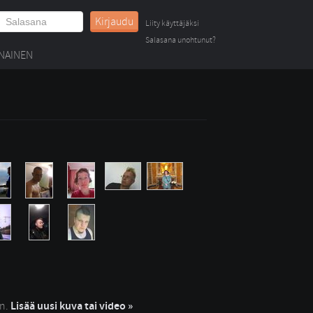
Kirjaudu
Liity käyttäjäksi
Salasana unohtunut?
NAINEN
in.
Lisää uusi kuva tai video »