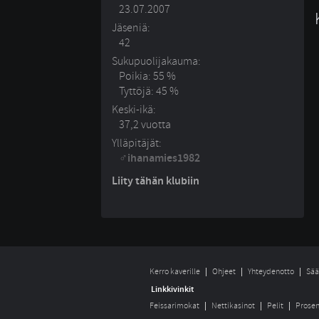
23.07.2007
Jäseniä:
42
Sukupuolijakauma:
Poikia: 55 %
Tyttöjä: 45 %
Keski-ikä:
37,2 vuotta
Ylläpitäjät:
ihanamies1982
Liity tähän klubiin
Kerro kaverille
Ohjeet
Yhteydenotto
Sää
Linkkivinkit
Feissarimokat
Nettikasinot
Pelit
Prosen