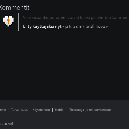
Kommentit
Vain sisäänkirjautuneet voivat lukea ja lähettää kommen
Liity käyttäjäksi nyt
- ja luo oma profiilisivu »
nnöt
Turvallisuus
Käyttöehdot
Mobiili
Tietosuoja- ja rekisteriseloste
ttilaskuri