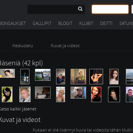
BONGAUKSET
GALLUPIT
BLOGIT
KLUBIT
DEITTI
SATUN
Keskustelu
Kuvat ja videot
Jäseniä (42 kpl)
Katso kaikki jäsenet
Kuvat ja videot
Kukaan ei ole lisännyt kuvia tai videoita tähän klubi