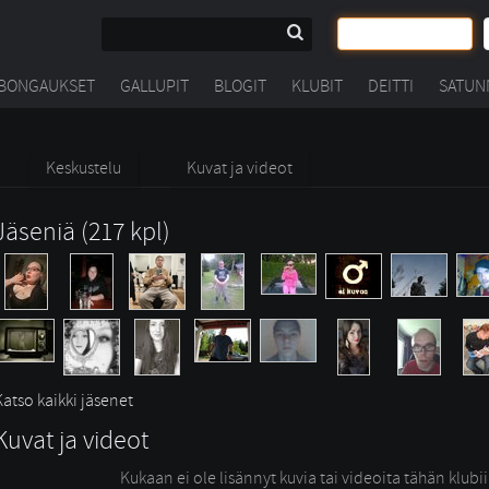
BONGAUKSET
GALLUPIT
BLOGIT
KLUBIT
DEITTI
SATUN
Keskustelu
Kuvat ja videot
Jäseniä (217 kpl)
Katso kaikki jäsenet
Kuvat ja videot
Kukaan ei ole lisännyt kuvia tai videoita tähän klubi