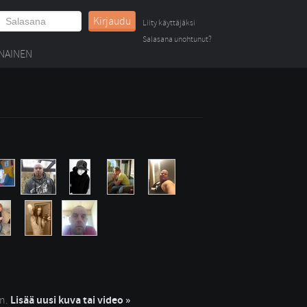
Kirjaudu
Liity käyttäjäksi
Salasana unohtunut?
NAINEN
in.
Lisää uusi kuva tai video »