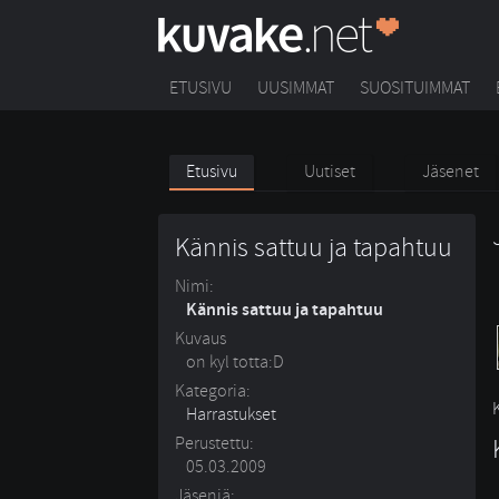
ETUSIVU
UUSIMMAT
SUOSITUIMMAT
Etusivu
Uutiset
Jäsenet
Kännis sattuu ja tapahtuu
Nimi:
Kännis sattuu ja tapahtuu
Kuvaus
on kyl totta:D
Kategoria:
Harrastukset
Perustettu:
05.03.2009
Jäseniä: