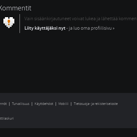
Kommentit
Vain sisäänkirjautuneet voivat lukea ja lähettää kommen
Liity käyttäjäksi nyt
- ja luo oma profiilisivu »
nnöt
Turvallisuus
Käyttöehdot
Mobiili
Tietosuoja- ja rekisteriseloste
ttilaskuri