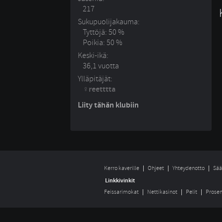
217
Sukupuolijakauma:
Tyttöjä: 50 %
Poikia: 50 %
Keski-ikä:
36,1 vuotta
Ylläpitäjät:
reetttta
Liity tähän klubiin
Kerro kaverille
Ohjeet
Yhteydenotto
Sää
Linkkivinkit
Feissarimokat
Nettikasinot
Pelit
Prosen