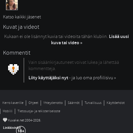
Katso kaikki jäsenet
Kuvat ja videot
Kukaan ei ole lisännyt kuvia tai videoita tähän klubiin.
Lisää uusi
kuva tai video »
Kommentit
Vain sisäänkirjautuneet voivat lukea ja lähettää
kommentteja.
Liity käyttäjäksi nyt
- ja luo oma profiilisivu »
Kerro kaverille
Ohjeet
Yhteydenotto
Säännöt
Turvallisuus
Käyttöehdot
Mobiili
Tietosuoja- ja rekisteriseloste
©
Kuvake.net 2004-2026.
Linkkivinkit