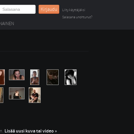
Kirjaudu
Liity käyttäjäksi
Salasana unohtunut?
NAINEN
in.
Lisää uusi kuva tai video »