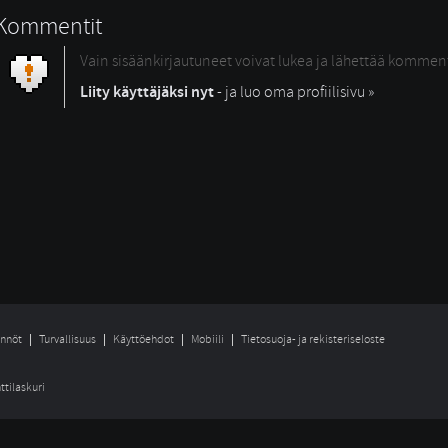
Kommentit
Vain sisäänkirjautuneet voivat lukea ja lähettää kommen
Liity käyttäjäksi nyt
- ja luo oma profiilisivu »
nnöt
Turvallisuus
Käyttöehdot
Mobiili
Tietosuoja- ja rekisteriseloste
ttilaskuri