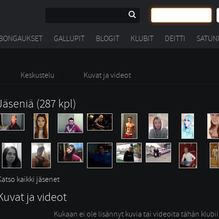
BONGAUKSET
GALLUPIT
BLOGIT
KLUBIT
DEITTI
SATUN
Keskustelu
Kuvat ja videot
Jäseniä (287 kpl)
Katso kaikki jäsenet
Kuvat ja videot
Kukaan ei ole lisännyt kuvia tai videoita tähän klubi