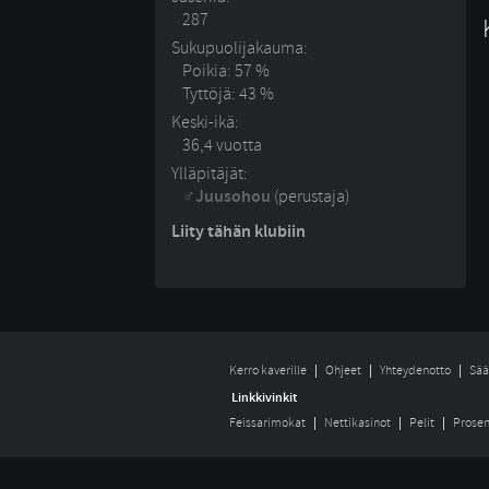
287
Sukupuolijakauma:
Poikia: 57 %
Tyttöjä: 43 %
Keski-ikä:
36,4 vuotta
Ylläpitäjät:
Juusohou
(perustaja)
Liity tähän klubiin
Kerro kaverille
Ohjeet
Yhteydenotto
Sää
Linkkivinkit
Feissarimokat
Nettikasinot
Pelit
Prosen