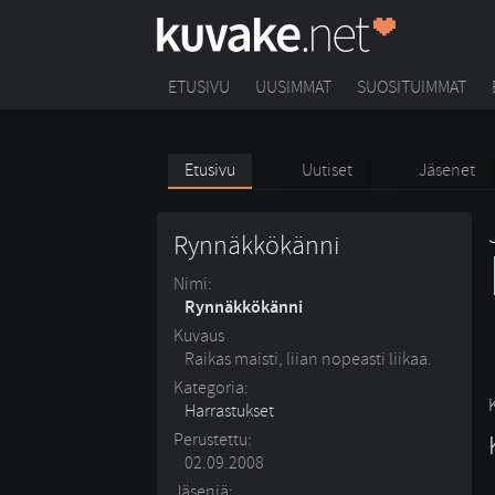
ETUSIVU
UUSIMMAT
SUOSITUIMMAT
Etusivu
Uutiset
Jäsenet
Rynnäkkökänni
Nimi:
Rynnäkkökänni
Kuvaus
Raikas maisti, liian nopeasti liikaa.
Kategoria:
Harrastukset
Perustettu:
02.09.2008
Jäseniä: