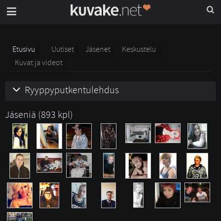
Etusivu
Uutiset
Jäsenet
Keskustelu
Kuvat ja videot
Ryyppyputkentulehdus
Jäseniä (893 kpl)