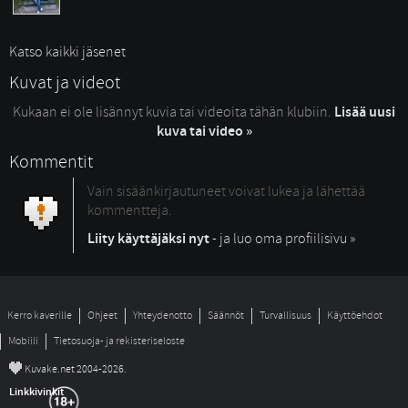
Katso kaikki jäsenet
Kuvat ja videot
Kukaan ei ole lisännyt kuvia tai videoita tähän klubiin.
Lisää uusi
kuva tai video »
Kommentit
Vain sisäänkirjautuneet voivat lukea ja lähettää
kommentteja.
Liity käyttäjäksi nyt
- ja luo oma profiilisivu »
Kerro kaverille
Ohjeet
Yhteydenotto
Säännöt
Turvallisuus
Käyttöehdot
Mobiili
Tietosuoja- ja rekisteriseloste
©
Kuvake.net 2004-2026.
Linkkivinkit