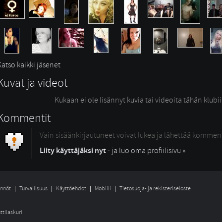
Katso kaikki jäsenet
Kuvat ja videot
Kukaan ei ole lisännyt kuvia tai videoita tähän klubi
Kommentit
Vain sisäänkirjautuneet voivat lukea ja lähettää kommen
Liity käyttäjäksi nyt
- ja luo oma profiilisivu »
nnöt
Turvallisuus
Käyttöehdot
Mobiili
Tietosuoja- ja rekisteriseloste
ttilaskuri