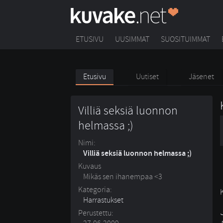
ETUSIVU
UUSIMMAT
SUOSITUIMMAT
Etusivu
Uutiset
Jäsenet
Villiä seksiä luonnon
helmassa ;)
Nimi:
Villiä seksiä luonnon helmassa ;)
Kuvaus
Mikäs sen ihanempaa <3
Kategoria:
Harrastukset
Perustettu: