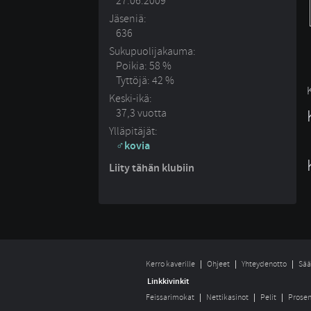
27.06.2009
Jäseniä:
636
Sukupuolijakauma:
Poikia: 58 %
Tyttöjä: 42 %
Keski-ikä:
37,3 vuotta
Ylläpitäjät:
kovia
Liity tähän klubiin
Kerro kaverille
Ohjeet
Yhteydenotto
Sää
Linkkivinkit
Feissarimokat
Nettikasinot
Pelit
Prosen