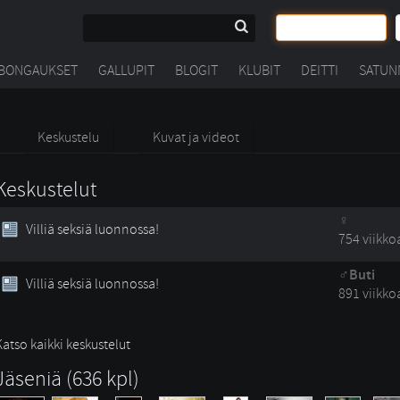
BONGAUKSET
GALLUPIT
BLOGIT
KLUBIT
DEITTI
SATUN
Keskustelu
Kuvat ja videot
Keskustelut
Villiä seksiä luonnossa!
754 viikko
Buti
Villiä seksiä luonnossa!
891 viikko
Katso kaikki keskustelut
Jäseniä (636 kpl)