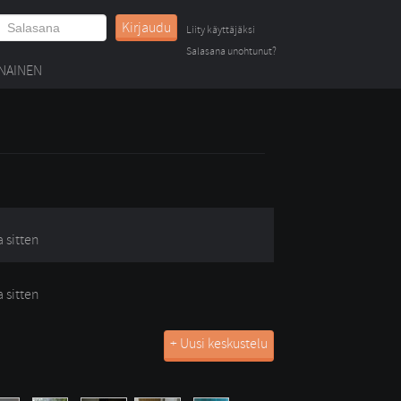
Kirjaudu
Liity käyttäjäksi
Salasana unohtunut?
NAINEN
a sitten
a sitten
+ Uusi keskustelu