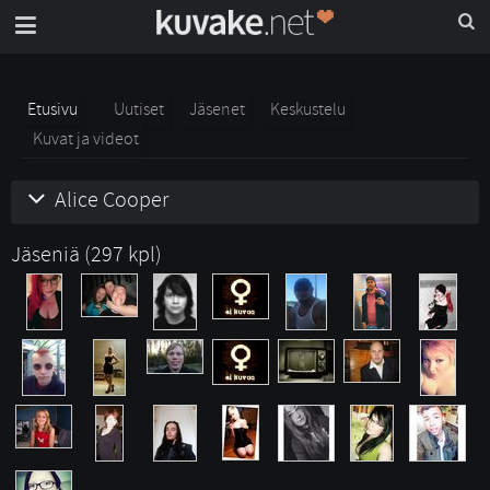
Etusivu
Uutiset
Jäsenet
Keskustelu
Kuvat ja videot
Alice Cooper
Jäseniä (297 kpl)