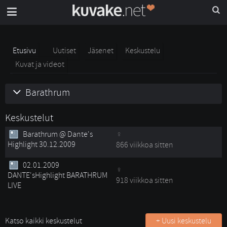
Etusivu
Uutiset
Jäsenet
Keskustelu
Kuvat ja videot
Barathrum
Keskustelut
Barathrum @ Dante's
Highlight 30.12.2009
866 viikkoa sitten
02.01.2009
DANTE'sHighlight BARATHRUM
918 viikkoa sitten
LIVE
Katso kaikki keskustelut
+ Uusi keskustelu