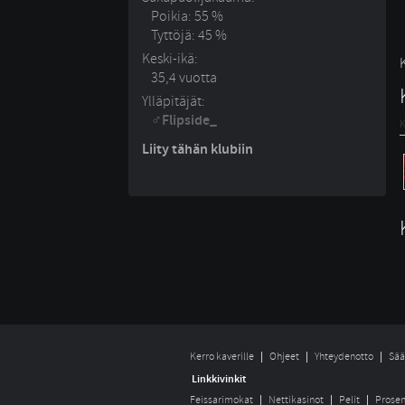
Poikia: 55 %
Tyttöjä: 45 %
Keski-ikä:
35,4 vuotta
Ylläpitäjät:
Flipside_
K
Liity tähän klubiin
Kerro kaverille
Ohjeet
Yhteydenotto
Sää
Linkkivinkit
Feissarimokat
Nettikasinot
Pelit
Prosen