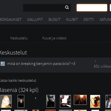
BONGAUKSET
GALLUPIT
BLOGIT
KLUBIT
DEITTI
SATUN
Keskustelu
Kuvat ja videot
Keskustelut
mikä on breaking benjamin paras biisi? <3
651 viikko
Katso kaikki keskustelut
Jäseniä (324 kpl)