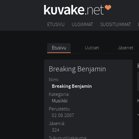
ETUSIVU
UUSIMMAT
SUOSITUIMMAT
Etusivu
Uutiset
Jäsenet
Breaking Benjamin
Nimi:
Breaking Benjamin
Kategoria:
Musiikki
Perustettu:
02.08.2007
Jäseniä:
324
Sukupuolijakauma: