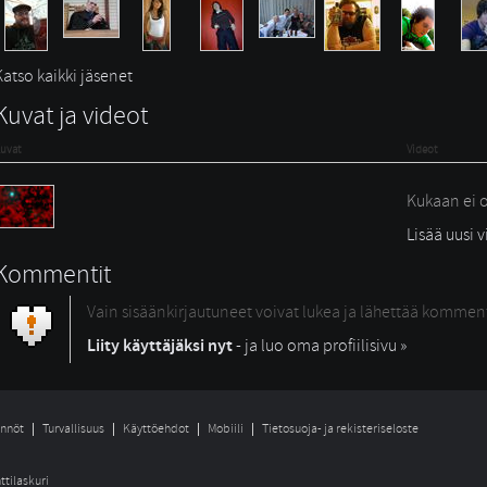
Katso kaikki jäsenet
Kuvat ja videot
uvat
Videot
Kukaan ei o
Lisää uusi 
Kommentit
Vain sisäänkirjautuneet voivat lukea ja lähettää kommen
Liity käyttäjäksi nyt
- ja luo oma profiilisivu »
nnöt
Turvallisuus
Käyttöehdot
Mobiili
Tietosuoja- ja rekisteriseloste
ttilaskuri