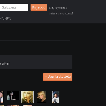
Kirjaudu
Liity käyttäjäksi
Salasana unohtunut?
NAINEN
a sitten
+ Uusi keskustelu