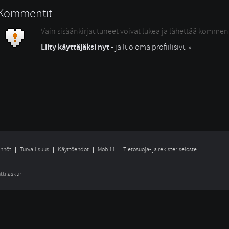
Kommentit
Vain sisäänkirjautuneet voivat lukea ja lähettää kommen
Liity käyttäjäksi nyt
- ja luo oma profiilisivu »
nnöt
Turvallisuus
Käyttöehdot
Mobiili
Tietosuoja- ja rekisteriseloste
ttilaskuri