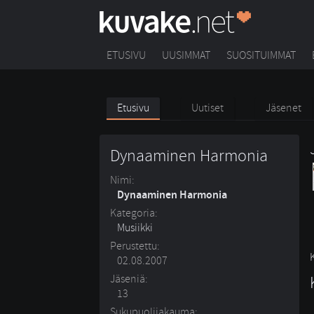
ETUSIVU
UUSIMMAT
SUOSITUIMMAT
Etusivu
Uutiset
Jäsenet
Dynaaminen Harmonia
Nimi:
Dynaaminen Harmonia
Kategoria:
Musiikki
Perustettu:
02.08.2007
Jäseniä:
13
Sukupuolijakauma: