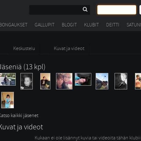
BONGAUKSET
GALLUPIT
BLOGIT
KLUBIT
DEITTI
SATUN
Keskustelu
Kuvat ja videot
Jäseniä (13 kpl)
Katso kaikki jäsenet
Kuvat ja videot
Kukaan ei ole lisännyt kuvia tai videoita tähän klubi