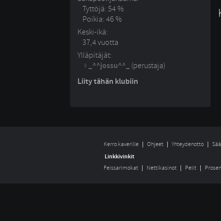
Tyttöjä: 54 %
Poikia: 46 %
Keski-ikä:
37,4 vuotta
Ylläpitäjät:
_^^jossu^^_
(perustaja)
Liity tähän klubiin
Kerro kaverille
Ohjeet
Yhteydenotto
Sää
Linkkivinkit
Feissarimokat
Nettikasinot
Pelit
Prosen