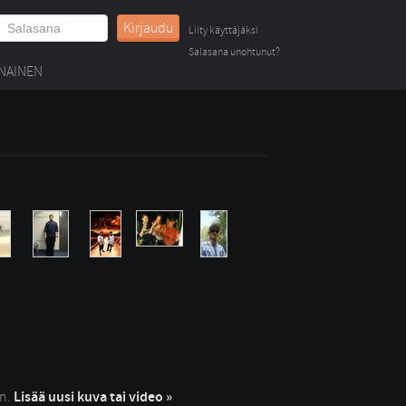
Kirjaudu
Liity käyttäjäksi
Salasana unohtunut?
NAINEN
in.
Lisää uusi kuva tai video »