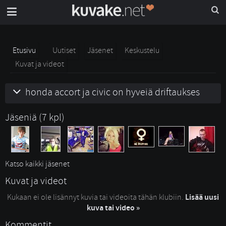
Etusivu
Uutiset
Jäsenet
Keskustelu
Kuvat ja videot
honda accort ja civic on hyveiä driftaukses
Jäseniä (7 kpl)
Katso kaikki jäsenet
Kuvat ja videot
Kukaan ei ole lisännyt kuvia tai videoita tähän klubiin.
Lisää uusi
kuva tai video »
Kommentit