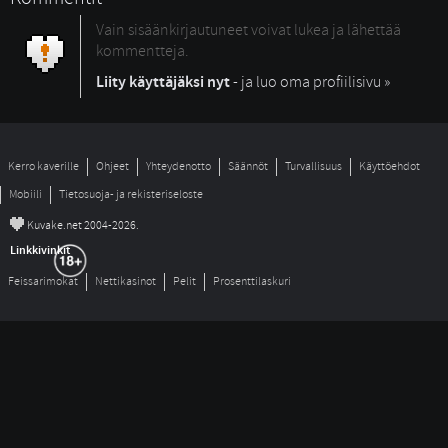
Vain sisäänkirjautuneet voivat lukea ja lähettää
kommentteja.
Liity käyttäjäksi nyt
- ja luo oma profiilisivu »
Kerro kaverille
Ohjeet
Yhteydenotto
Säännöt
Turvallisuus
Käyttöehdot
Mobiili
Tietosuoja- ja rekisteriseloste
©
Kuvake.net 2004-2026.
Linkkivinkit
Feissarimokat
Nettikasinot
Pelit
Prosenttilaskuri