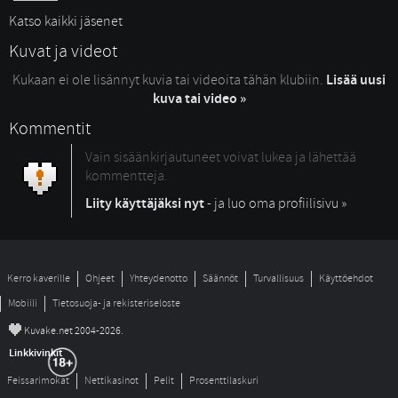
Katso kaikki jäsenet
Kuvat ja videot
Kukaan ei ole lisännyt kuvia tai videoita tähän klubiin.
Lisää uusi
kuva tai video »
Kommentit
Vain sisäänkirjautuneet voivat lukea ja lähettää
kommentteja.
Liity käyttäjäksi nyt
- ja luo oma profiilisivu »
Kerro kaverille
Ohjeet
Yhteydenotto
Säännöt
Turvallisuus
Käyttöehdot
Mobiili
Tietosuoja- ja rekisteriseloste
©
Kuvake.net 2004-2026.
Linkkivinkit
Feissarimokat
Nettikasinot
Pelit
Prosenttilaskuri