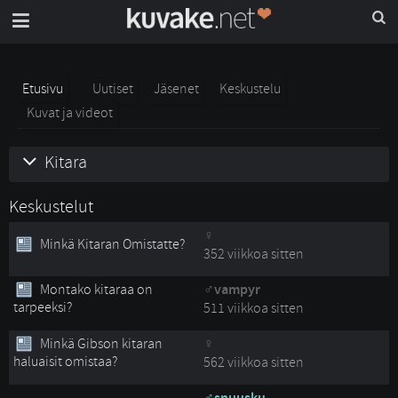
Etusivu
Uutiset
Jäsenet
Keskustelu
Kuvat ja videot
Kitara
Keskustelut
Minkä Kitaran Omistatte?
352 viikkoa sitten
Montako kitaraa on
vampyr
tarpeeksi?
511 viikkoa sitten
Minkä Gibson kitaran
haluaisit omistaa?
562 viikkoa sitten