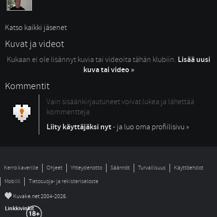
Katso kaikki jäsenet
Kuvat ja videot
Kukaan ei ole lisännyt kuvia tai videoita tähän klubiin.
Lisää uusi
kuva tai video »
Kommentit
Vain sisäänkirjautuneet voivat lukea ja lähettää
kommentteja.
Liity käyttäjäksi nyt
- ja luo oma profiilisivu »
Kerro kaverille
Ohjeet
Yhteydenotto
Säännöt
Turvallisuus
Käyttöehdot
Mobiili
Tietosuoja- ja rekisteriseloste
©
Kuvake.net 2004-2026.
Linkkivinkit