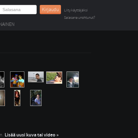
Kirjaudu
Liity käyttäjäksi
Salasana unohtunut?
NAINEN
in.
Lisää uusi kuva tai video »