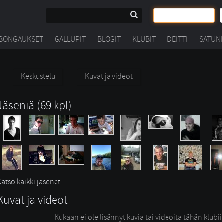
BONGAUKSET
GALLUPIT
BLOGIT
KLUBIT
DEITTI
SATUN
Keskustelu
Kuvat ja videot
Jäseniä (69 kpl)
Katso kaikki jäsenet
Kuvat ja videot
Kukaan ei ole lisännyt kuvia tai videoita tähän klubi