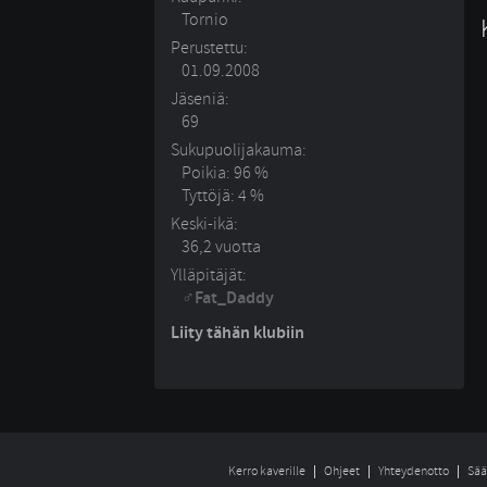
Tornio
Perustettu:
01.09.2008
Jäseniä:
69
Sukupuolijakauma:
Poikia: 96 %
Tyttöjä: 4 %
Keski-ikä:
36,2 vuotta
Ylläpitäjät:
Fat_Daddy
Liity tähän klubiin
Kerro kaverille
Ohjeet
Yhteydenotto
Sää