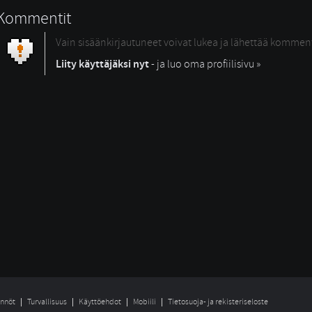
Kommentit
Vain sisäänkirjautuneet voivat lukea ja lähettää kommen
Liity käyttäjäksi nyt
- ja luo oma profiilisivu »
nnöt
Turvallisuus
Käyttöehdot
Mobiili
Tietosuoja- ja rekisteriseloste