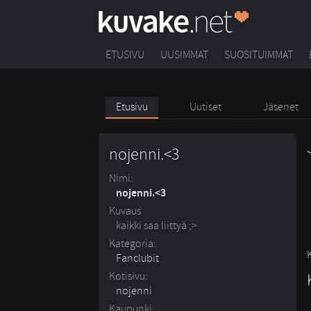
ETUSIVU
UUSIMMAT
SUOSITUIMMAT
Etusivu
Uutiset
Jäsenet
nojenni.<3
Nimi:
nojenni.<3
Kuvaus
kaikki saa liittyä ;>
Kategoria:
Fanclubit
Kotisivu:
nojenni 
Kaupunki: