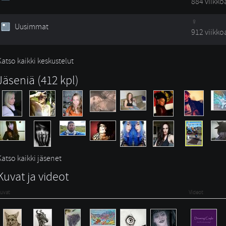
884 viikko
Uusimmat
912 viikko
Katso kaikki keskustelut
Jäseniä (412 kpl)
Katso kaikki jäsenet
Kuvat ja videot
uvat
Videot