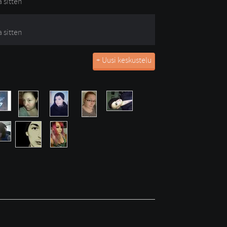
a sitten
a sitten
+ Uusi keskustelu