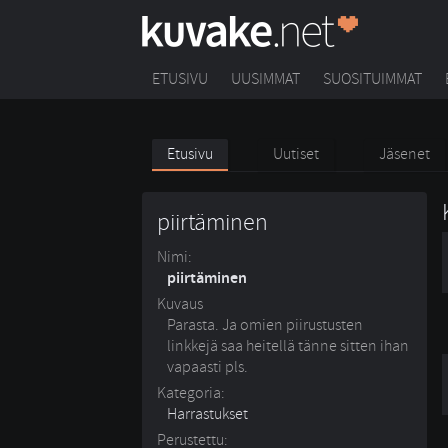
ETUSIVU
UUSIMMAT
SUOSITUIMMAT
Etusivu
Uutiset
Jäsenet
piirtäminen
Nimi:
piirtäminen
Kuvaus
Parasta. Ja omien piirustusten
linkkejä saa heitellä tänne sitten ihan
vapaasti pls.
Kategoria:
Harrastukset
Perustettu: