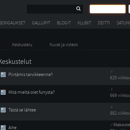
BONGAUKSET
GALLUPIT
BLOGIT
KLUBIT
DEITTI
SATUN
Keskustelu
Kuvat ja videot
Keskustelut
Piirtämis tarvikkeenne?
625 viikko
Mitä mieltä olet furrysta?
669 viikko
Tästä se lähtee
882 viikko
Makoste
Aihe