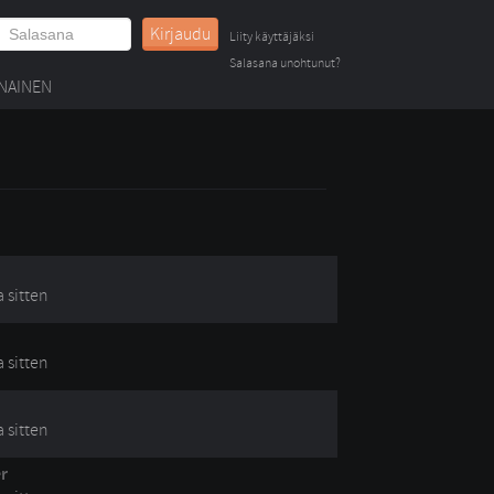
Kirjaudu
Liity käyttäjäksi
Salasana unohtunut?
NAINEN
a sitten
a sitten
a sitten
r