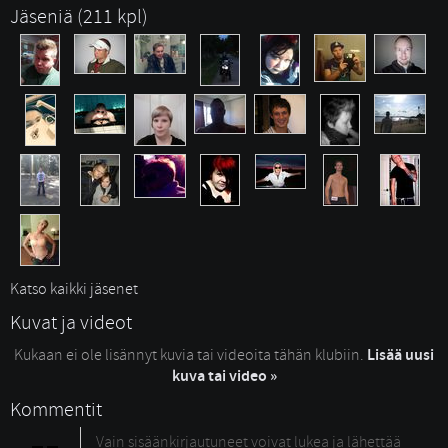
Jäseniä (211 kpl)
Katso kaikki jäsenet
Kuvat ja videot
Kukaan ei ole lisännyt kuvia tai videoita tähän klubiin.
Lisää uusi
kuva tai video »
Kommentit
Vain sisäänkirjautuneet voivat lukea ja lähettää