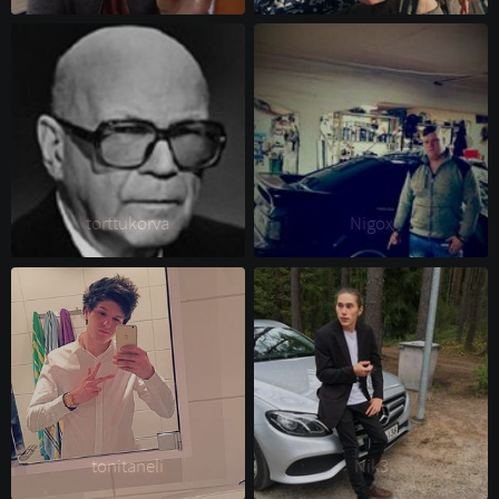
torttukorva 
Nigox 
tonitaneli 
Nik3 