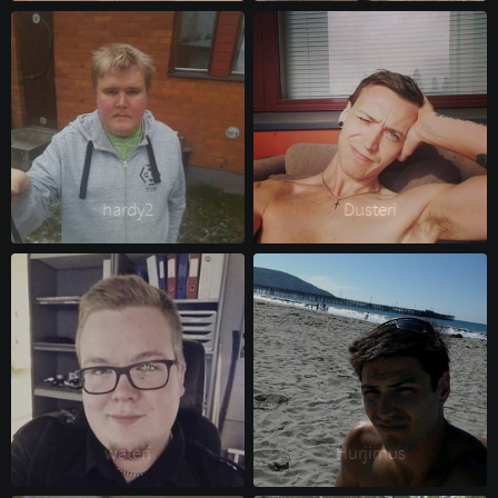
hardy2 
Dusteri 
wateri 
Hurjimus 