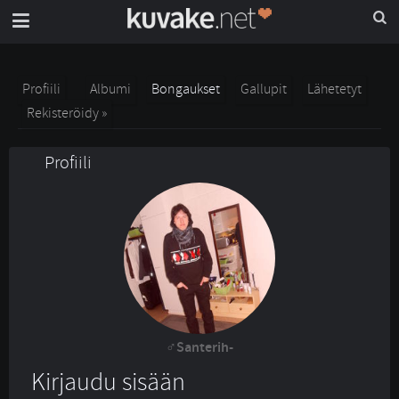
Profiili
Albumi
Bongaukset
Gallupit
Lähetetyt
Rekisteröidy »
Profiili
Santerih-
Kirjaudu sisään