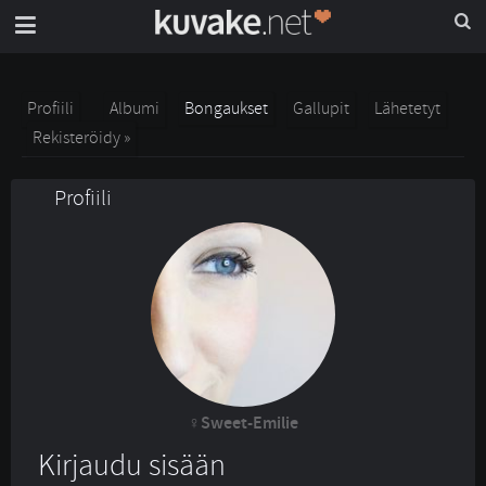
Profiili
Albumi
Bongaukset
Gallupit
Lähetetyt
Rekisteröidy »
Profiili
Sweet-Emilie
Kirjaudu sisään