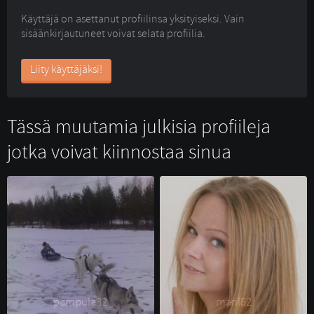
Käyttäjä on asettanut profiilinsa yksityiseksi. Vain
sisäänkirjautuneet voivat selata profiilia.
Liity käyttäjäksi!
Tässä muutamia julkisia profiileja
jotka voivat kiinnostaa sinua
pampula82 
maril82 