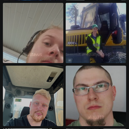
Gustavus 
metsätyömies 
nniicoo 
aksu313 