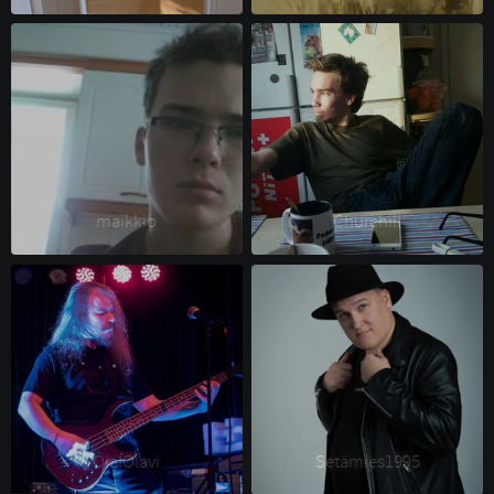
maikkio 
Churchill 
OlafOlavi 
Setämies1995 