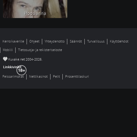
Hoosianna 
Kerro kaverille
Ohjeet
Yhteydenotto
Säännöt
Turvallisuus
Käyttöehdot
Mobiili
Tietosuoja- ja rekisteriseloste
©
Kuvake.net 2004-2026.
Linkkivinkit
Feissarimokat
Nettikasinot
Pelit
Prosenttilaskuri