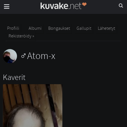
Profiili
Albumi
Bongaukset
Gallupit
Lähetetyt
Rekisteröidy »
Atom-x
Kaverit