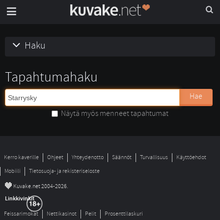
Haku
Tapahtumahaku
Hae
Näytä myös menneet tapahtumat
Kerro kaverille
Ohjeet
Yhteydenotto
Säännöt
Turvallisuus
Käyttöehdot
Mobiili
Tietosuoja- ja rekisteriseloste
©
Kuvake.net 2004-2026.
Linkkivinkit
Feissarimokat
Nettikasinot
Pelit
Prosenttilaskuri