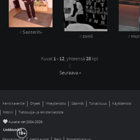
Santerih-
zonii
mur
Kuvat
1 - 12
, yhteensä
28
kpl.
| 
Seuraava »
Kerro kaverille
Ohjeet
Yhteydenotto
Säännöt
Turvallisuus
Käyttöehdot
Mobiili
Tietosuoja- ja rekisteriseloste
©
Kuvake.net 2004-2026.
Linkkivinkit
Feissarimokat
Nettikasinot
Pelit
Prosenttilaskuri