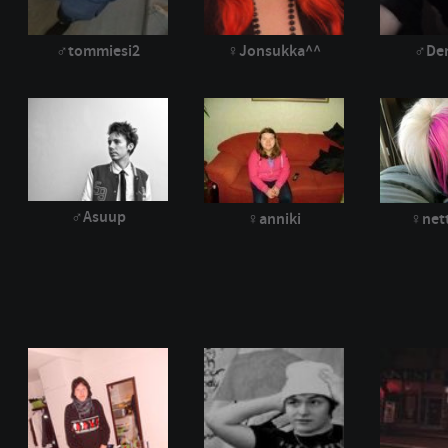
tommiesi2
Jonsukka^^
De
Asuup
anniki
net