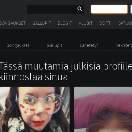
BONGAUKSET
GALLUPIT
BLOGIT
KLUBIT
DEITTI
SATUN
Bongaukset
Gallupit
Lähetetyt
Rekister
Tässä muutamia julkisia profiile
kiinnostaa sinua