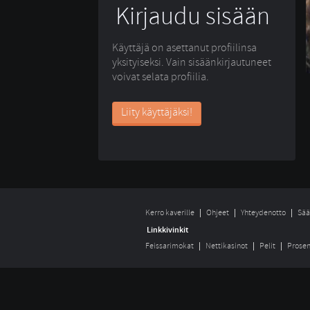
Kirjaudu sisään
Käyttäjä on asettanut profiilinsa
yksityiseksi. Vain sisäänkirjautuneet
voivat selata profiilia.
Liity käyttäjäksi!
Kerro kaverille
Ohjeet
Yhteydenotto
Sää
Linkkivinkit
Feissarimokat
Nettikasinot
Pelit
Prosen