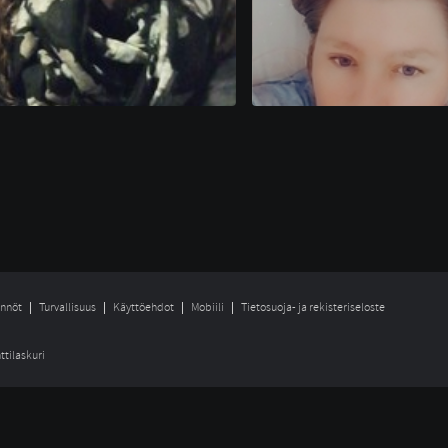
nnöt
Turvallisuus
Käyttöehdot
Mobiili
Tietosuoja- ja rekisteriseloste
ttilaskuri