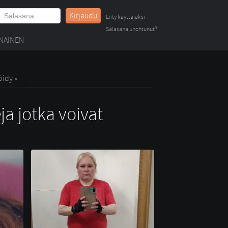
Kirjaudu
Liity käyttäjäksi
Salasana unohtunut?
NAINEN
öidy »
ja jotka voivat