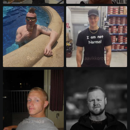
Puti^^ 
aavikkorotta 
jukkajukka 
|Artsi| 