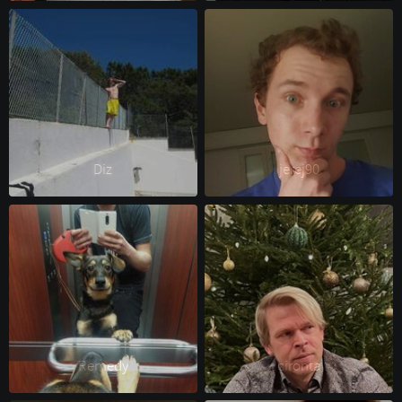
Diz 
jerej90 
Remedy 
cironta 