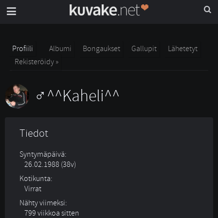
Profiili
Albumi
Bongaukset
Gallupit
Lähetetyt
Rekisteröidy »
^^Kaheli^^
Tiedot
Syntymäpäivä:
26.02.1988 (38v)
Kotikunta:
Virrat
Nähty viimeksi:
799 viikkoa sitten