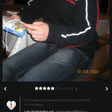
5
Vain sisäänkirjautuneet voivat lukea ja lähettää
kommentteja.
Liity käyttäjäksi nyt
- ja luo oma profiilisivu »